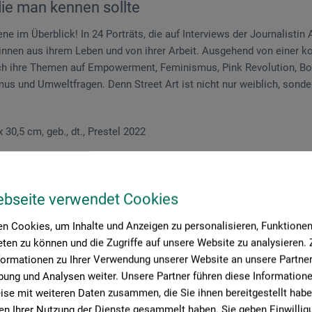
die man kennen sollte
ene im Überblick! In 24 Porträts, die auf Interviews der Journalisti
rinnen aus ihrem Leben und von ihrer Arbeit. Ausgehend von einer ko
ich ihre Themen auf Empowerment, Feminismus, Pink Revolution, B
us und Umweltfragen. Denn Street Art ist nicht nur weiblich, sonde
x 30,5 cm, geb., dt., Prestel 2022
ebseite verwendet Cookies
n Cookies, um Inhalte und Anzeigen zu personalisieren, Funktionen 
roduktbewertungen (
ten zu können und die Zugriffe auf unsere Website zu analysieren
formationen zu Ihrer Verwendung unserer Website an unsere Partner 
ung und Analysen weiter. Unsere Partner führen diese Information
se mit weiteren Daten zusammen, die Sie ihnen bereitgestellt habe
n Ihrer Nutzung der Dienste gesammelt haben. Sie geben Einwillig