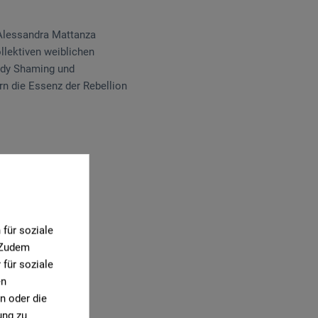
n Alessandra Mattanza
llektiven weiblichen
ody Shaming und
rn die Essenz der Rebellion
für soziale
0)
. Zudem
für soziale
en
n oder die
ung zu