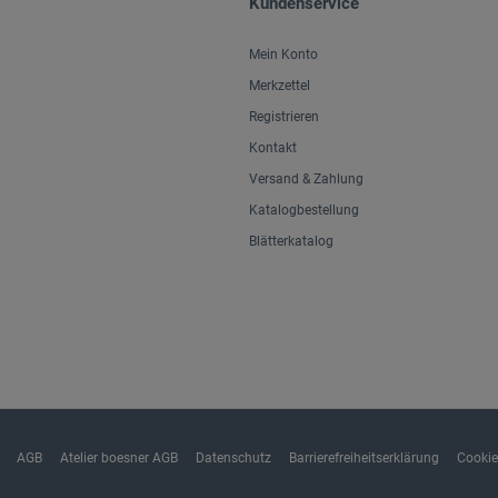
Kundenservice
Mein Konto
Merkzettel
Registrieren
Kontakt
Versand & Zahlung
Katalogbestellung
Blätterkatalog
AGB
Atelier boesner AGB
Datenschutz
Barrierefreiheitserklärung
Cookie