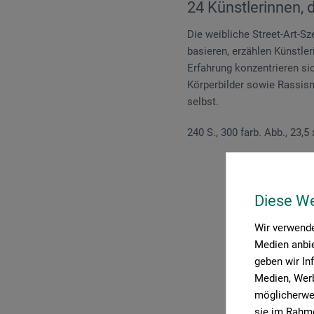
24 Künstlerinnen, 
Die weibliche Street-Art-Sz
basieren, erzählen Künstle
Erfahrung konzentrieren s
Körperbilder sowie Rassism
selbst.
240 S., 300 farb. Abb., 23,5 
Diese W
Wir verwende
P
Medien anbie
geben wir In
Medien, Werb
möglicherwei
sie im Rahme