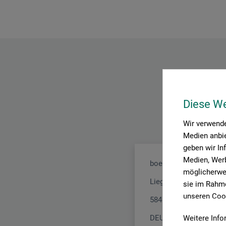
Diese W
Wir verwende
Medien anbie
geben wir In
Medien, Werb
boesner GmbH distribu
möglicherwei
Liegnitzer Str. 17
sie im Rahme
unseren Cook
58454 Witten
Weitere Info
DEUTSCHLAND