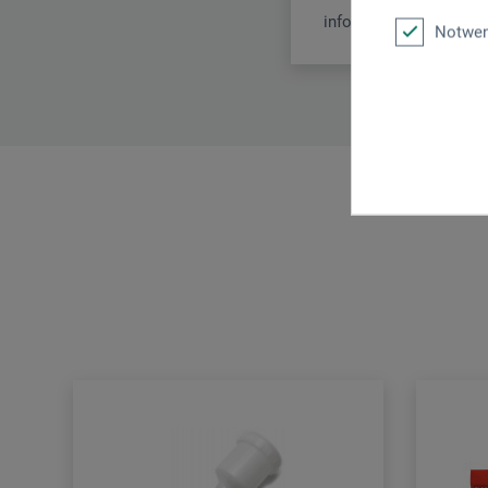
info.dl@boesner.com
Notwen