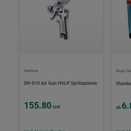
Sparmax
Royal Ta
DH-810 Air Gun HVLP Spritzpistole
Standa
155.80
6.
CHF
ab