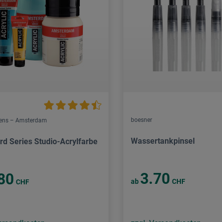
boesner
lens – Amsterdam
Wassertankpinsel
rd Series Studio-Acrylfarbe
3.70
80
ab
CHF
CHF