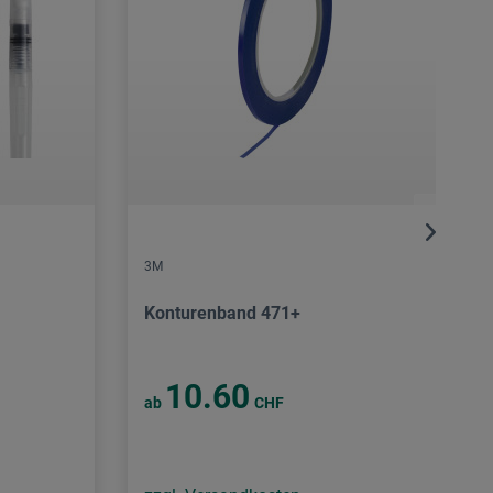
3M
Konturenband 471+
10.60
ab
CHF