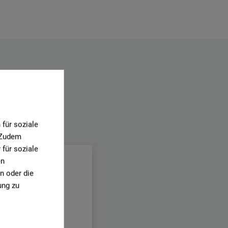
für soziale
.
. Zudem
für soziale
en
n oder die
ung zu