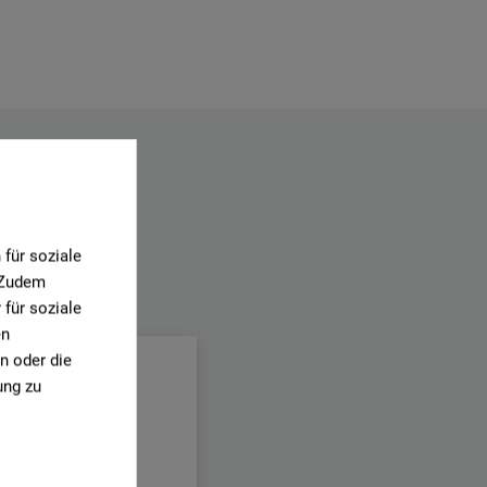
für soziale
. Zudem
.
für soziale
en
n oder die
ung zu