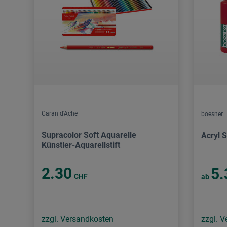
Caran d'Ache
boesner
Supracolor Soft Aquarelle
Acryl S
Künstler-Aquarellstift
2.30
5.
CHF
ab
zzgl. Versandkosten
zzgl. 