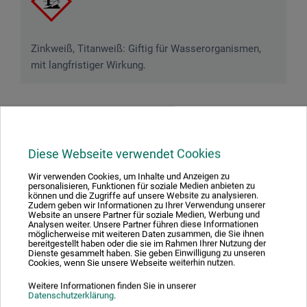
Zinkweiß, Titanweiß: Giftig für Wasserorganismen,
mit langfristiger Wirkung.
Downloads
Diese Webseite verwendet Cookies
Hier finden Sie wichtige Dokumente und Dateien zu
Wir verwenden Cookies, um Inhalte und Anzeigen zu
personalisieren, Funktionen für soziale Medien anbieten zu
diesem Produkt.
können und die Zugriffe auf unsere Website zu analysieren.
Zudem geben wir Informationen zu Ihrer Verwendung unserer
Website an unsere Partner für soziale Medien, Werbung und
Analysen weiter. Unsere Partner führen diese Informationen
möglicherweise mit weiteren Daten zusammen, die Sie ihnen
bereitgestellt haben oder die sie im Rahmen Ihrer Nutzung der
Dienste gesammelt haben. Sie geben Einwilligung zu unseren
Sicherheitsdatenblatt
Cookies, wenn Sie unsere Webseite weiterhin nutzen.
CH-DE_Talens_Cobra-Oel_COBx104_Zinkweiss_02-
2026.pdf
Weitere Informationen finden Sie in unserer
Datenschutzerklärung
.