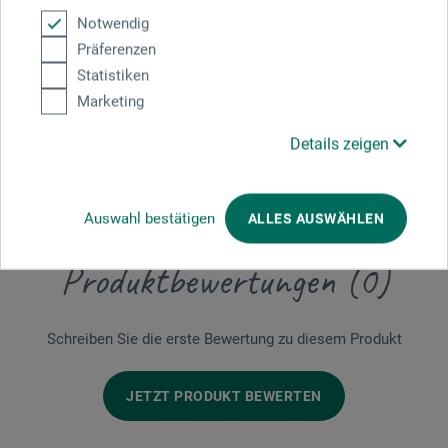
Sicherheitsdatenblatt
Notwendig
CH-DE_Talens_Cobra-Oel_COBx105_Titanweiss_02-
Präferenzen
2026.pdf
Statistiken
Marketing
Sicherheitsdatenblatt
CH-DE_Talens_Cobra-Oel_COB40x_COB150x_01-2022.pdf
Details zeigen
Auswahl bestätigen
ALLES AUSWÄHLEN
Produktbewertungen (0)
Schreiben Sie die erste Bewertung zu diesem Produkt
JETZT PRODUKT BEWERTEN