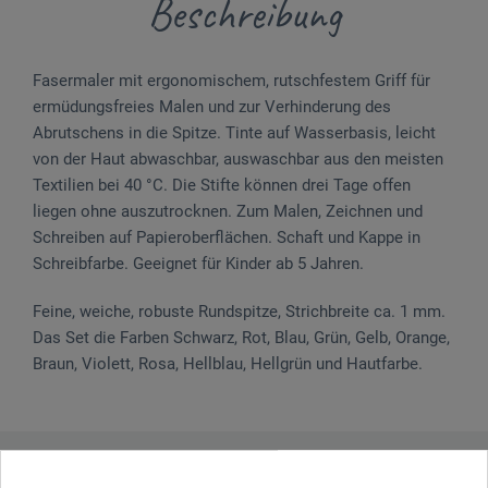
Beschreibung
Fasermaler mit ergonomischem, rutschfestem Griff für
ermüdungsfreies Malen und zur Verhinderung des
Abrutschens in die Spitze. Tinte auf Wasserbasis, leicht
von der Haut abwaschbar, auswaschbar aus den meisten
Textilien bei 40 °C. Die Stifte können drei Tage offen
liegen ohne auszutrocknen. Zum Malen, Zeichnen und
Schreiben auf Papieroberflächen. Schaft und Kappe in
Schreibfarbe. Geeignet für Kinder ab 5 Jahren.
Feine, weiche, robuste Rundspitze, Strichbreite ca. 1 mm.
Das Set die Farben Schwarz, Rot, Blau, Grün, Gelb, Orange,
Braun, Violett, Rosa, Hellblau, Hellgrün und Hautfarbe.