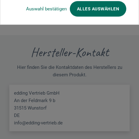
JETZT PRODUKT BEWERTEN
Auswahl bestätigen
ALLES AUSWÄHLEN
Hersteller-Kontakt
Hier finden Sie die Kontaktdaten des Herstellers zu
diesem Produkt.
edding Vertrieb GmbH
An der Feldmark 9 b
31515 Wunstorf
DE
info@edding-vertrieb.de