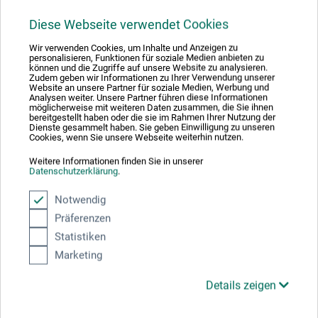
Downloads
Diese Webseite verwendet Cookies
Hier finden Sie wichtige Dokumente und Dateien zu
Wir verwenden Cookies, um Inhalte und Anzeigen zu
diesem Produkt.
personalisieren, Funktionen für soziale Medien anbieten zu
können und die Zugriffe auf unsere Website zu analysieren.
Zudem geben wir Informationen zu Ihrer Verwendung unserer
Website an unsere Partner für soziale Medien, Werbung und
Analysen weiter. Unsere Partner führen diese Informationen
möglicherweise mit weiteren Daten zusammen, die Sie ihnen
bereitgestellt haben oder die sie im Rahmen Ihrer Nutzung der
Sicherheitsdatenblatt
Dienste gesammelt haben. Sie geben Einwilligung zu unseren
CH_DE_edding_15_Funtastics_ED15F_2012.pdf
Cookies, wenn Sie unsere Webseite weiterhin nutzen.
Weitere Informationen finden Sie in unserer
Datenschutzerklärung
.
Notwendig
Präferenzen
Produktbewertungen (0)
Statistiken
Marketing
Details zeigen
Schreiben Sie die erste Bewertung zu diesem Produkt