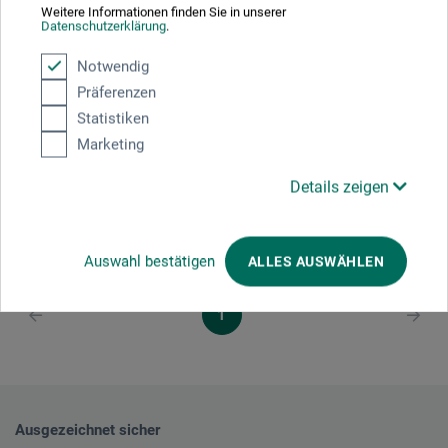
Weitere Informationen finden Sie in unserer
3M
Datenschutzerklärung
.
Ersatzfiltersatz für 6002KIT-1
Notwendig
Präferenzen
Statistiken
57.40
CHF
Marketing
Details zeigen
zzgl. Versandkosten
Auswahl bestätigen
ALLES AUSWÄHLEN
1
Ausgezeichnet sicher