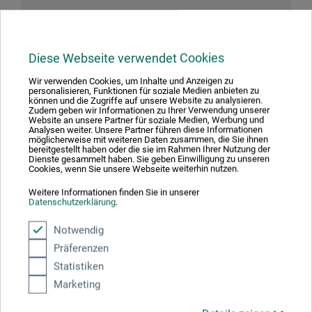
Diese Webseite verwendet Cookies
Downloads
Wir verwenden Cookies, um Inhalte und Anzeigen zu
personalisieren, Funktionen für soziale Medien anbieten zu
können und die Zugriffe auf unsere Website zu analysieren.
Hier finden Sie wichtige Dokumente und Dateien zu
Zudem geben wir Informationen zu Ihrer Verwendung unserer
diesem Produkt.
Website an unsere Partner für soziale Medien, Werbung und
Analysen weiter. Unsere Partner führen diese Informationen
möglicherweise mit weiteren Daten zusammen, die Sie ihnen
bereitgestellt haben oder die sie im Rahmen Ihrer Nutzung der
Dienste gesammelt haben. Sie geben Einwilligung zu unseren
Cookies, wenn Sie unsere Webseite weiterhin nutzen.
Sicherheitsdatenblatt
Weitere Informationen finden Sie in unserer
CH-DE_boesner_Acryl-Studio_BANx_09-2025.pdf
Datenschutzerklärung
.
Notwendig
Präferenzen
Statistiken
Marketing
Produktbewertungen (0)