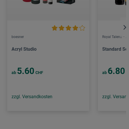
boesner
Royal Talens – 
Acryl Studio
Standard Ser
5.60
6.80
ab
CHF
ab
C
zzgl. Versandkosten
zzgl. Versan