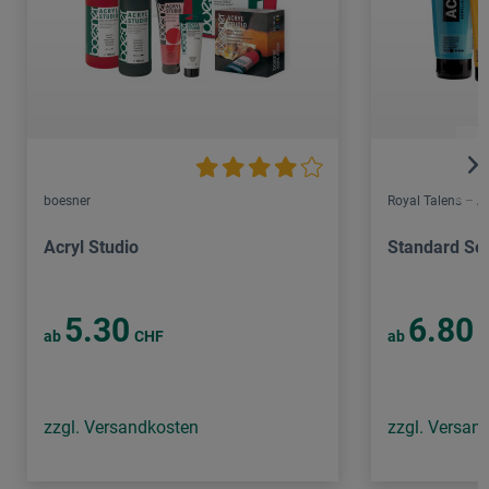
boesner
Royal Talens – 
Acryl Studio
Standard Ser
5.30
6.80
ab
CHF
ab
C
zzgl. Versandkosten
zzgl. Versan