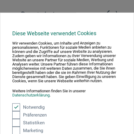
Produktbewertungen (0)
Diese Webseite verwendet Cookies
Schreiben Sie die erste Bewertung zu diesem Produkt
Wir verwenden Cookies, um Inhalte und Anzeigen zu
personalisieren, Funktionen für soziale Medien anbieten zu
JETZT PRODUKT BEWERTEN
können und die Zugriffe auf unsere Website zu analysieren.
Zudem geben wir Informationen zu Ihrer Verwendung unserer
Website an unsere Partner für soziale Medien, Werbung und
Analysen weiter. Unsere Partner führen diese Informationen
möglicherweise mit weiteren Daten zusammen, die Sie ihnen
bereitgestellt haben oder die sie im Rahmen Ihrer Nutzung der
Dienste gesammelt haben. Sie geben Einwilligung zu unseren
Cookies, wenn Sie unsere Webseite weiterhin nutzen.
Weitere Informationen finden Sie in unserer
Hersteller-Kontakt
Datenschutzerklärung
.
Notwendig
Hier finden Sie die Kontaktdaten des Herstellers zu
Präferenzen
diesem Produkt.
Statistiken
Marketing