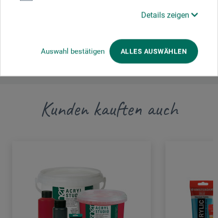
boesner GmbH distribution + logistics
Liegnitzer Str. 17
Details zeigen
58454 Witten
DE
info.dl@boesner.com
Auswahl bestätigen
ALLES AUSWÄHLEN
Kunden kauften auch