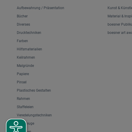
Aufbewahrung / Präsentation
Kunst & Künstl
Bücher
Material & Insp
Diverses
boesner Publik
Drucktechniken
boesner art aw
Farben
Hilfsmaterialien
Keilrahmen
Malgründe
Papiere
Pinsel
Plastisches Gestalten
Rahmen
Staffeleien
Veredelungstechniken
Werkzeuge
Zeichnen