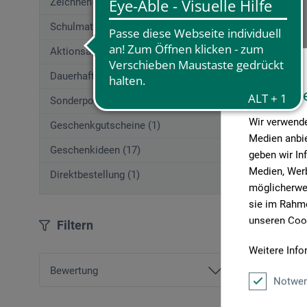
Zeichnen (662)
Schulmaterial (54)
Alvéolo
Aktionsangebote (29)
Dauerhaft Günstig
Pappwabe
Diese W
Sonderposten
Wir verwende
3.
Geschenkgutscheine (1)
ab
Medien anbie
Geschenkideen (17)
geben wir In
Medien, Werb
Direktbestellung (1)
möglicherwei
zzgl. Ve
sie im Rahme
unseren Cook
Filtern
Weitere Info
Artikel pro 
Bewertung
Notwen
und mehr