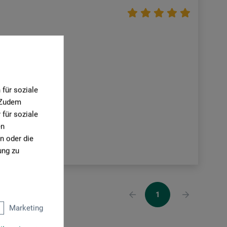
für soziale
. Zudem
für soziale
en
n oder die
ung zu
1
Marketing