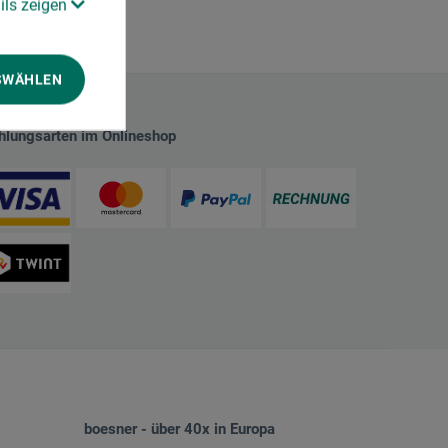
ils zeigen
SWÄHLEN
hlungsarten im Onlineshop
boesner - über 40x in Europa