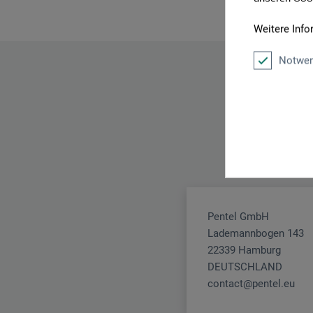
Weitere Info
Notwen
Pentel GmbH
Lademannbogen 143
22339 Hamburg
DEUTSCHLAND
contact@pentel.eu