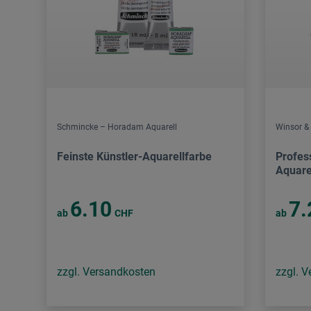
Schmincke – Horadam Aquarell
Winsor &
Feinste Künstler-Aquarellfarbe
Profes
Aquare
6.10
7.
ab
CHF
ab
zzgl. Versandkosten
zzgl. 