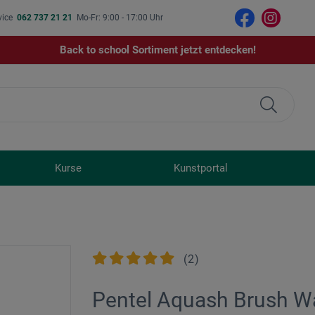
vice
062 737 21 21
Mo-Fr: 9:00 - 17:00 Uhr
Back to school Sortiment jetzt entdecken!
Kurse
Kunstportal
(
2
)
Pentel Aquash Brush W