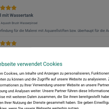
l mit Wassertank
: Aquash Brush Wasserpinsel
rfindung für die Malerei mit Aquarellstiften bzw. überhaupt für die 
ertankpinsel M
 Pentel Aquash Wasserpinsel M - mittel
ebseite verwendet Cookies
fizierter Kauf
n Cookies, um Inhalte und Anzeigen zu personalisieren, Funktionen 
nsel eignet sich shr gut für das Urban Sketching und kolorieren von
ten zu können und die Zugriffe auf unsere Website zu analysieren
llen. Die Haare und der richtige Druck für die Wasserzugabe sind 
 richtige Handling schnell heraus. Die Pinselspitze hält gut ihre Fo
formationen zu Ihrer Verwendung unserer Website an unsere Partner 
ung und Analysen weiter. Unsere Partner führen diese Information
se mit weiteren Daten zusammen, die Sie ihnen bereitgestellt habe
n Ihrer Nutzung der Dienste gesammelt haben. Sie geben Einwillig
ies, wenn Sie unsere Webseite weiterhin nutzen.