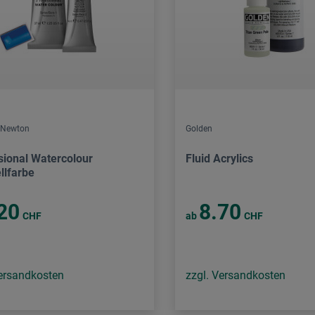
 Newton
Golden
sional Watercolour
Fluid Acrylics
llfarbe
20
8.70
CHF
ab
CHF
Versandkosten
zzgl. Versandkosten