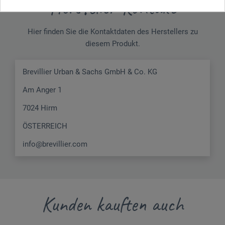
Hersteller-Kontakt
Hier finden Sie die Kontaktdaten des Herstellers zu
diesem Produkt.
Brevillier Urban & Sachs GmbH & Co. KG
Am Anger 1
7024 Hirm
ÖSTERREICH
info@brevillier.com
Kunden kauften auch