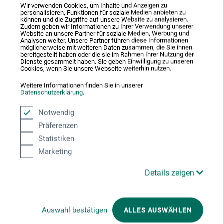
Wir verwenden Cookies, um Inhalte und Anzeigen zu
Sicherheitsdatenblatt
personalisieren, Funktionen für soziale Medien anbieten zu
DE_Cretacolor_Art-Chunky_Nero-soft_CC46122_2018.pdf
können und die Zugriffe auf unsere Website zu analysieren.
Zudem geben wir Informationen zu Ihrer Verwendung unserer
Website an unsere Partner für soziale Medien, Werbung und
Analysen weiter. Unsere Partner führen diese Informationen
möglicherweise mit weiteren Daten zusammen, die Sie ihnen
bereitgestellt haben oder die sie im Rahmen Ihrer Nutzung der
Dienste gesammelt haben. Sie geben Einwilligung zu unseren
Cookies, wenn Sie unsere Webseite weiterhin nutzen.
Weitere Informationen finden Sie in unserer
Produktbewertungen (0)
Datenschutzerklärung
.
Notwendig
Präferenzen
Schreiben Sie die erste Bewertung zu diesem Produkt
Statistiken
Marketing
JETZT PRODUKT BEWERTEN
Details zeigen
Auswahl bestätigen
ALLES AUSWÄHLEN