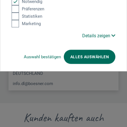
Notwendig
Hersteller-Kontakt
Präferenzen
Statistiken
Hier finden Sie die Kontaktdaten des Herstellers zu
Marketing
diesem Produkt.
Details zeigen
boesner GmbH distribution + logistics
Liegnitzer Str. 17
Auswahl bestätigen
ALLES AUSWÄHLEN
58454 Witten
DEUTSCHLAND
info.dl@boesner.com
Kunden kauften auch