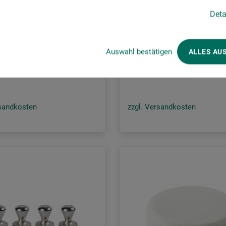
Arteveri
Deta
Scheibenmagnet
Neodym-Stabmagnet
Auswahl bestätigen
ALLES AU
20
6.90
CHF
ab
CHF
rsandkosten
zzgl. Versandkosten