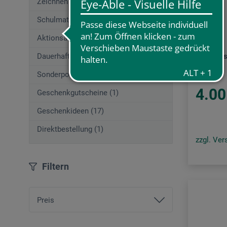
Zeichnen (662)
Schulmaterial (54)
Arteveri
Aktionsangebote (29)
Dauerhaft Günstig
Sprühfla
Sonderposten
4.00
Geschenkgutscheine (1)
Geschenkideen (17)
Direktbestellung (1)
zzgl. Ve
Filtern
Preis