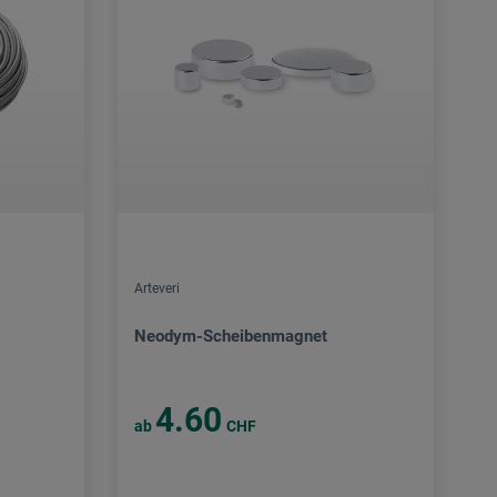
Arteveri
Neodym-Scheibenmagnet
4.60
ab
CHF