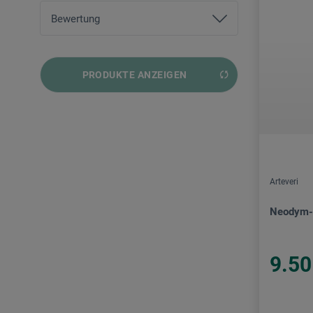
von
CHF 1.80
bis
CHF 34.50
Bewertung
und mehr
PRODUKTE ANZEIGEN
und mehr
und mehr
und mehr
Arteveri
Neodym-
9.50