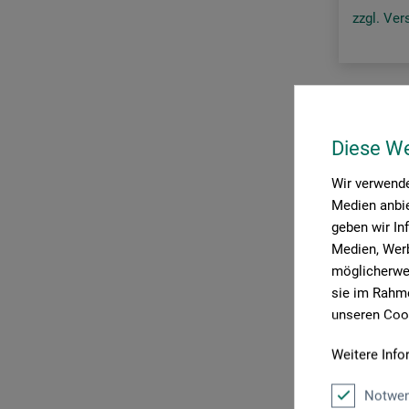
zzgl. Ve
Diese W
Wir verwende
Medien anbie
geben wir In
Medien, Werb
möglicherwei
sie im Rahme
unseren Cook
Weitere Info
Notwen