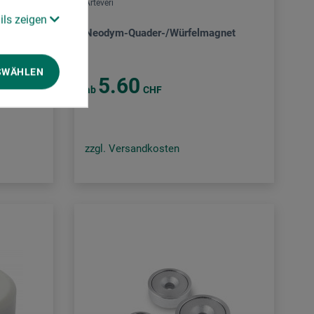
Arteveri
ils zeigen
Neodym-Quader-/Würfelmagnet
SWÄHLEN
5.60
ab
CHF
zzgl. Versandkosten