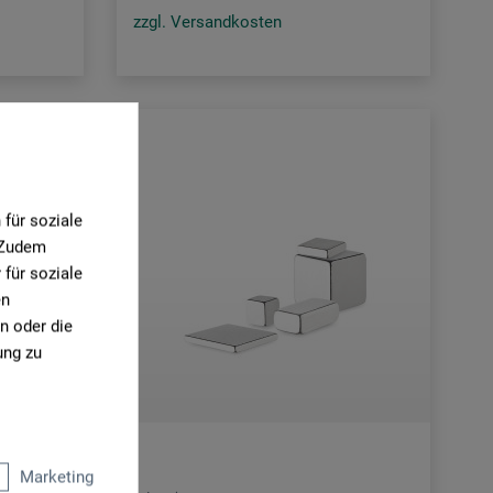
zzgl. Versandkosten
für soziale
. Zudem
für soziale
en
n oder die
ung zu
Marketing