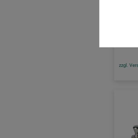
Arteveri
Neodym-
8.
ab
zzgl. Ve