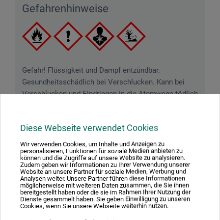
Gefahrenhinweise
Gefahr! Flüssigkeit und Dampf entzündbar.
Gesundheitsschädlich bei Verschlucken. Kann bei
Verschlucken und Eindringen in die Atemwege tödlich
sein. Gesundheitsschädlich bei Hautkontakt.
Verursacht Hautreizungen. Kann allergische
Diese Webseite verwendet Cookies
Hautreaktionen verursachen. Verursacht schwere
Augenreizung. Gesundheitsschädlich bei Einatmen.
Wir verwenden Cookies, um Inhalte und Anzeigen zu
personalisieren, Funktionen für soziale Medien anbieten zu
Giftig für Wasserorganismen, mit langfristiger
können und die Zugriffe auf unsere Website zu analysieren.
Wirkung.
Zudem geben wir Informationen zu Ihrer Verwendung unserer
Website an unsere Partner für soziale Medien, Werbung und
Analysen weiter. Unsere Partner führen diese Informationen
möglicherweise mit weiteren Daten zusammen, die Sie ihnen
bereitgestellt haben oder die sie im Rahmen Ihrer Nutzung der
Dienste gesammelt haben. Sie geben Einwilligung zu unseren
Cookies, wenn Sie unsere Webseite weiterhin nutzen.
Downloads