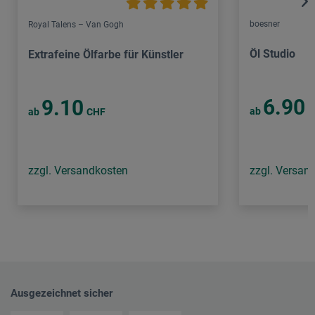
boesner
Royal Talens – Van Gogh
Öl Studio
Extrafeine Ölfarbe für Künstler
6.90
9.10
ab
C
ab
CHF
zzgl. Versandkosten
zzgl. Versan
Ausgezeichnet sicher