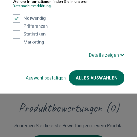
Weitere Informationen finden Sie in unserer
Datenschutzerklärung
.
Hier finden Sie wichtige Dokumente und Dateien zu
Notwendig
diesem Produkt.
Präferenzen
Statistiken
Marketing
Sicherheitsdatenblatt
Details zeigen
CH-DE_boesner_Balsam-Terpentinoel_BOELBTx_01-
2026.pdf
Auswahl bestätigen
ALLES AUSWÄHLEN
Produktbewertungen (0)
Schreiben Sie die erste Bewertung zu diesem Produkt