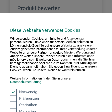
Produkt bewerten
Sagen Sie Ihre Meinung zu diesem Produkt
Diese Webseite verwendet Cookies
JETZT PRODUKT BEWERTEN
Wir verwenden Cookies, um Inhalte und Anzeigen zu
personalisieren, Funktionen für soziale Medien anbieten zu
können und die Zugriffe auf unsere Website zu analysieren.
Zudem geben wir Informationen zu Ihrer Verwendung unserer
Website an unsere Partner für soziale Medien, Werbung und
11.03.2024
Analysen weiter. Unsere Partner führen diese Informationen
möglicherweise mit weiteren Daten zusammen, die Sie ihnen
It is great!
bereitgestellt haben oder die sie im Rahmen Ihrer Nutzung der
Dienste gesammelt haben. Sie geben Einwilligung zu unseren
Cookies, wenn Sie unsere Webseite weiterhin nutzen.
Produkt: boesner Bambus Tischstaffel. 1 - 75x32cm
Weitere Informationen finden Sie in unserer
verifizierter Kauf
Datenschutzerklärung
.
It is great! Lightweight and compact but solid and sturdy. I
Notwendig
love it.
Präferenzen
Statistiken
22.04.2020
Marketing