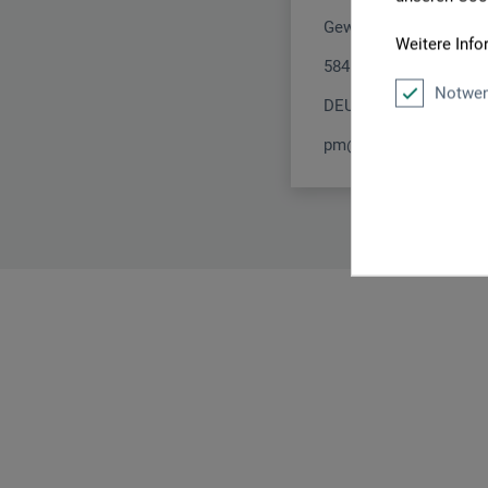
Gewerkenstr. 2
Weitere Info
58456 Witten
Notwen
DEUTSCHLAND
pm@boesner.com