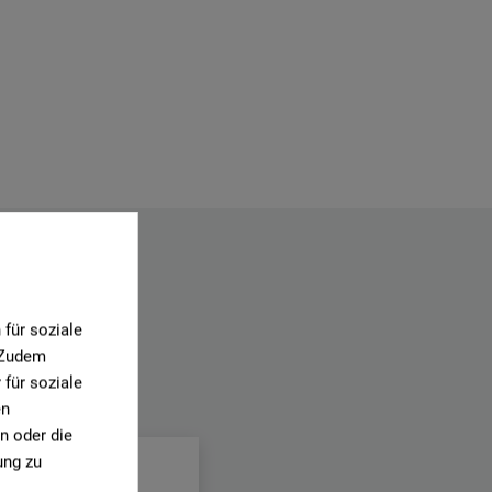
für soziale
. Zudem
für soziale
.
en
n oder die
ung zu