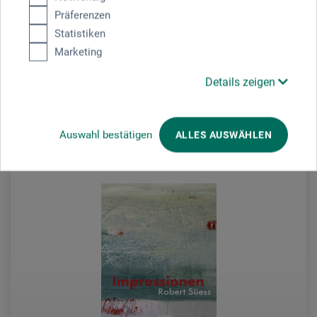
Präferenzen
Statistiken
24.90
CHF
Marketing
Details zeigen
zzgl. Versandkosten
Auswahl bestätigen
ALLES AUSWÄHLEN