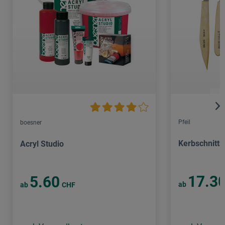
Pfeil
boesner
Kerbschnitt
Acryl Studio
17.3
5.60
ab
ab
CHF