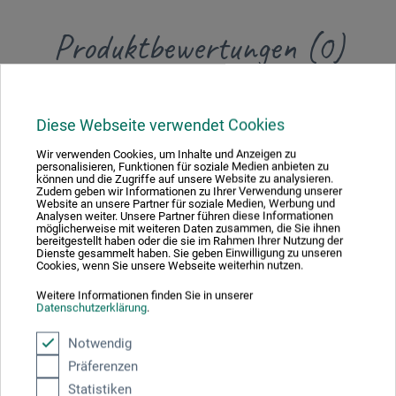
Produktbewertungen (0)
Schreiben Sie die erste Bewertung zu diesem Produkt
Diese Webseite verwendet Cookies
JETZT PRODUKT BEWERTEN
Wir verwenden Cookies, um Inhalte und Anzeigen zu
personalisieren, Funktionen für soziale Medien anbieten zu
können und die Zugriffe auf unsere Website zu analysieren.
Zudem geben wir Informationen zu Ihrer Verwendung unserer
Website an unsere Partner für soziale Medien, Werbung und
Analysen weiter. Unsere Partner führen diese Informationen
möglicherweise mit weiteren Daten zusammen, die Sie ihnen
bereitgestellt haben oder die sie im Rahmen Ihrer Nutzung der
Dienste gesammelt haben. Sie geben Einwilligung zu unseren
Cookies, wenn Sie unsere Webseite weiterhin nutzen.
Hersteller-Kontakt
Weitere Informationen finden Sie in unserer
Datenschutzerklärung
.
Hier finden Sie die Kontaktdaten des Herstellers zu
Notwendig
diesem Produkt.
Präferenzen
Statistiken