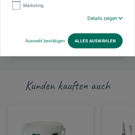
F. Zulauf Messerschmiede und Werkzeugfabrikations
Marketing
AG
Dennliweg 29
Details zeigen
4900 Langenthal
SCHWEIZ
Auswahl bestätigen
ALLES AUSWÄHLEN
info@pfeiltools.com
Kunden kauften auch