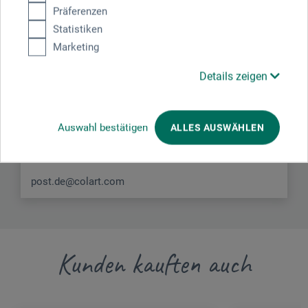
Präferenzen
Hier finden Sie die Kontaktdaten des Herstellers zu
Statistiken
diesem Produkt.
Marketing
Details zeigen
Colart Northern Europe GmbH
Gutenbergstr. 4
Auswahl bestätigen
ALLES AUSWÄHLEN
63477 Maintal
Deutschland
post.de@colart.com
Kunden kauften auch