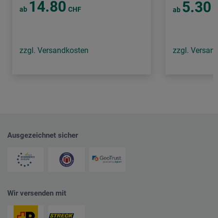
14.80
5.30
ab
CHF
ab
C
zzgl. Versandkosten
zzgl. Versan
Ausgezeichnet sicher
Wir versenden mit