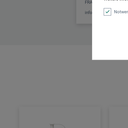
FRANKREICH
Notwen
info@clairefontaine.c