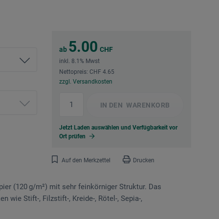
5.00
ab
CHF
inkl. 8.1% Mwst
Nettopreis: CHF 4.65
zzgl. Versandkosten
IN DEN
WARENKORB
Jetzt Laden auswählen und Verfügbarkeit vor
Ort prüfen
Auf den Merkzettel
Drucken
er (120 g/m²) mit sehr feinkörniger Struktur. Das
wie Stift-, Filzstift-, Kreide-, Rötel-, Sepia-,