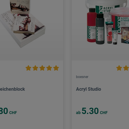
boesner
Zeichenblock
Acryl Studio
80
5.30
CHF
ab
CHF