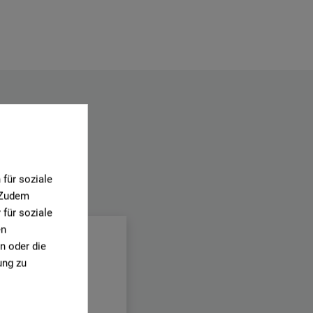
für soziale
.
. Zudem
für soziale
en
n oder die
ung zu