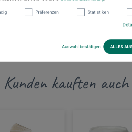
dig
Präferenzen
Statistiken
om
Deta
Auswahl bestätigen
ALLES AU
Kunden kauften auch