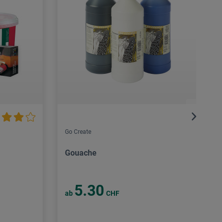
Go Create
Gouache
5.30
ab
CHF