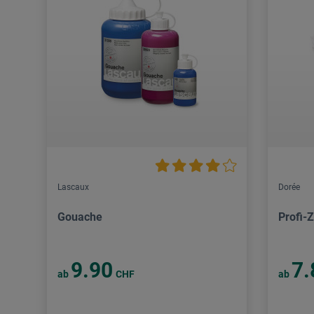
Lascaux
Dorée
Gouache
Profi-
9.90
7.
ab
CHF
ab