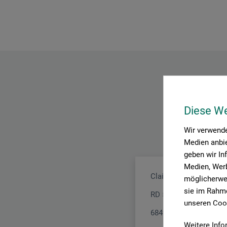
Diese W
Wir verwende
Medien anbie
geben wir In
Medien, Werb
Clairefontaine Rhodia
möglicherwei
sie im Rahme
RD 52
unseren Cook
68490 Ottmarsheim
Weitere Info