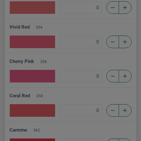
Vivid Red
354
Cherry Pink
356
Coral Red
358
Carmine
362