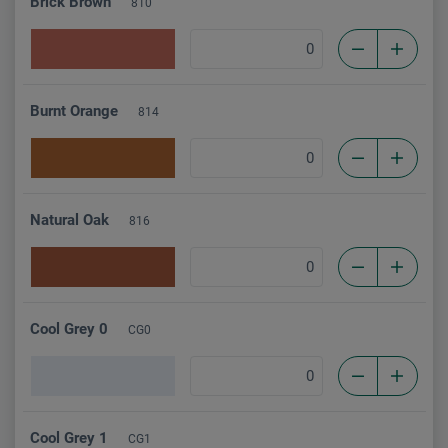
Brick Brown
810
Burnt Orange
814
Natural Oak
816
Cool Grey 0
CG0
Cool Grey 1
CG1