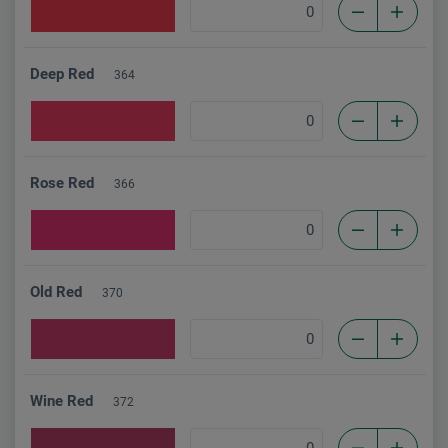
Deep Red
364
Rose Red
366
Old Red
370
Wine Red
372