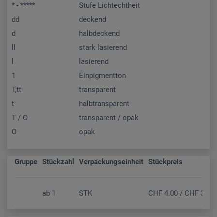
* - *****
Stufe Lichtechtheit
dd
deckend
d
halbdeckend
ll
stark lasierend
l
lasierend
1
Einpigmentton
T,tt
transparent
t
halbtransparent
T / O
transparent / opak
O
opak
Gruppe
Stückzahl
Verpackungseinheit
Stückpreis
ab
1
STK
CHF 4.00 / CHF 3.70 