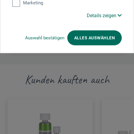
Felo Werkzeugfabrik GmbH
Marketing
Industriestr. 2
Details zeigen
35279 Neustadt (Hessen)
DEUTSCHLAND
Auswahl bestätigen
ALLES AUSWÄHLEN
sales@felo.com
Kunden kauften auch