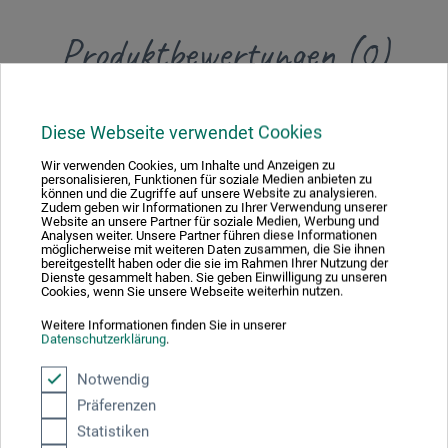
Produktbewertungen (0)
Schreiben Sie die erste Bewertung zu diesem Produkt
Diese Webseite verwendet Cookies
Wir verwenden Cookies, um Inhalte und Anzeigen zu
JETZT PRODUKT BEWERTEN
personalisieren, Funktionen für soziale Medien anbieten zu
können und die Zugriffe auf unsere Website zu analysieren.
Zudem geben wir Informationen zu Ihrer Verwendung unserer
Website an unsere Partner für soziale Medien, Werbung und
Analysen weiter. Unsere Partner führen diese Informationen
möglicherweise mit weiteren Daten zusammen, die Sie ihnen
bereitgestellt haben oder die sie im Rahmen Ihrer Nutzung der
Dienste gesammelt haben. Sie geben Einwilligung zu unseren
Cookies, wenn Sie unsere Webseite weiterhin nutzen.
Hersteller-Kontakt
Weitere Informationen finden Sie in unserer
Datenschutzerklärung
.
Hier finden Sie die Kontaktdaten des Herstellers zu
Notwendig
diesem Produkt.
Präferenzen
Statistiken