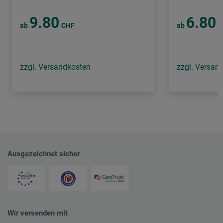
9.80
6.80
ab
CHF
ab
C
zzgl. Versandkosten
zzgl. Versan
Ausgezeichnet sicher
Wir versenden mit