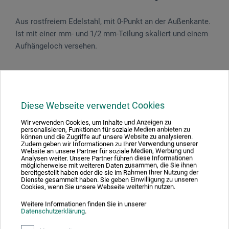
Aus rostfreiem Edelstahl, mit 0-Punkt an der Außenkante.
Ist mit einer mm- und 1/2 mm-Teilung skaliert und einem
Aufhängeloch versehen.
Produktbewertungen (0)
Diese Webseite verwendet Cookies
Wir verwenden Cookies, um Inhalte und Anzeigen zu
personalisieren, Funktionen für soziale Medien anbieten zu
Schreiben Sie die erste Bewertung zu diesem Produkt
können und die Zugriffe auf unsere Website zu analysieren.
Zudem geben wir Informationen zu Ihrer Verwendung unserer
Website an unsere Partner für soziale Medien, Werbung und
Analysen weiter. Unsere Partner führen diese Informationen
JETZT PRODUKT BEWERTEN
möglicherweise mit weiteren Daten zusammen, die Sie ihnen
bereitgestellt haben oder die sie im Rahmen Ihrer Nutzung der
Dienste gesammelt haben. Sie geben Einwilligung zu unseren
Cookies, wenn Sie unsere Webseite weiterhin nutzen.
Weitere Informationen finden Sie in unserer
Datenschutzerklärung
.