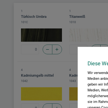
1
1
Türkisch Umbra
Titanweiß
101C
1010
Diese W
4
4
Wir verwende
Kadmiumgelb mittel
Kadmiumgelb dunkel
Medien anbie
1042
1043
geben wir In
Medien, Werb
möglicherwei
sie im Rahme
unseren Cook