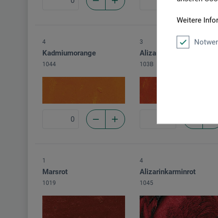
Weitere Info
Notwen
4
3
Kadmiumorange
Alizarinorange
1044
103B
1
4
Marsrot
Alizarinkarminrot
1019
1045