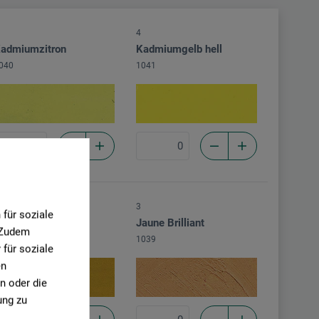
4
admiumzitron
Kadmiumgelb hell
040
1041
3
für soziale
arsgelb hell
Jaune Brilliant
. Zudem
016
1039
für soziale
en
n oder die
ung zu