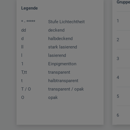
Grupp
Legende
1
* - *****
Stufe Lichtechtheit
dd
deckend
d
halbdeckend
2
ll
stark lasierend
l
lasierend
3
1
Einpigmentton
T,tt
transparent
4
t
halbtransparent
T / O
transparent / opak
5
O
opak
6