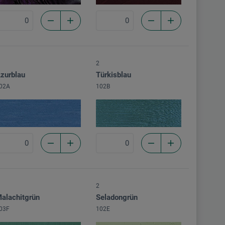
2
zurblau
Türkisblau
02A
102B
2
alachitgrün
Seladongrün
03F
102E