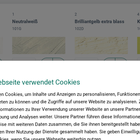
1
2
4
Neutralweiß
Brilliantgelb extra blass
K
101G
102D
1
ebseite verwendet Cookies
2
3
1
n Cookies, um Inhalte und Anzeigen zu personalisieren, Funktionen 
Neapelgelb
Indisch Gelb
M
ten zu können und die Zugriffe auf unsere Website zu analysieren
1020
103A
1
formationen zu Ihrer Verwendung unserer Website an unsere Partner 
ung und Analysen weiter. Unsere Partner führen diese Information
se mit weiteren Daten zusammen, die Sie ihnen bereitgestellt habe
n Ihrer Nutzung der Dienste gesammelt haben. Sie geben Einwillig
ies, wenn Sie unsere Webseite weiterhin nutzen.