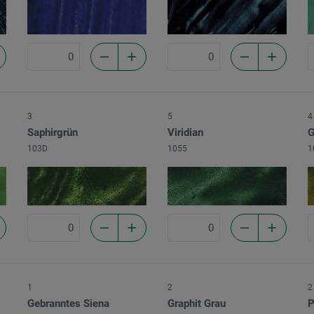
3
5
4
Saphirgrün
Viridian
G
103D
1055
1
1
2
2
Gebranntes Siena
Graphit Grau
P