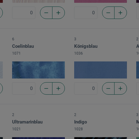
6
3
2
Coelinblau
Königsblau
A
1071
1036
1
2
2
3
Ultramarinblau
Indigo
M
1021
1028
1