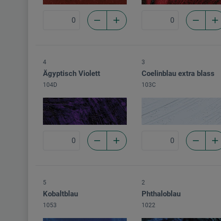
4
3
Ägyptisch Violett
Coelinblau extra blass
104D
103C
5
2
Kobaltblau
Phthaloblau
1053
1022