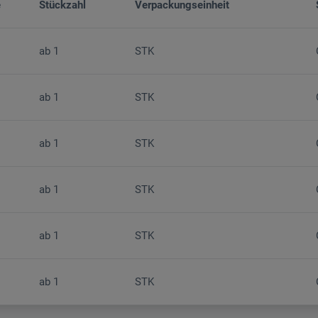
e
Stückzahl
Verpackungseinheit
ab
1
STK
ab
1
STK
ab
1
STK
ab
1
STK
ab
1
STK
ab
1
STK