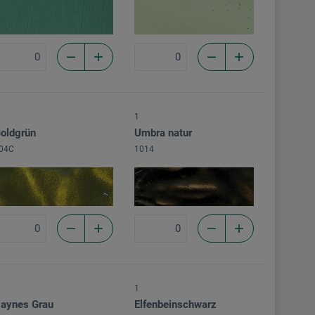
1
oldgrün
Umbra natur
04C
1014
1
aynes Grau
Elfenbeinschwarz