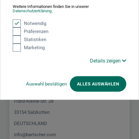
JETZT PRODUKT BEWERTEN
Weitere Informationen finden Sie in unserer
Datenschutzerklärung
.
Notwendig
Präferenzen
Statistiken
Hersteller-Kontakt
Marketing
Details zeigen
Hier finden Sie die Kontaktdaten des Herstellers zu
diesem Produkt.
Auswahl bestätigen
ALLES AUSWÄHLEN
Bartscher GmbH
Franz-Kleine-Str. 28
33154 Salzkotten
DEUTSCHLAND
info@bartscher.com