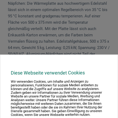
Näpfchen: Die Wärmeplatte aus hochwertigem Edelstahl
lässt sich in einem optimalen Regelbereich von 35 °C bis
95 °C konstant und gradgenau temperieren. Auf einer
Fläche von 500 x 375 mm wird die Temperatur
gleichmäßig verteilt. Mit der Platte lässt sich auch
Enkaustik-Karton erwärmen, um die Farben beim
Vermalen flüssig zu halten. Edelstahlgehäuse, 500 x 375 x
64 mm, Gewicht 5 kg, Leistung: 0,25 kW, Spannung: 230 V /
50/60 HZ. Aluminium-Näpfchen sind nicht Teil der
Verpackung.
Diese Webseite verwendet Cookies
Wir verwenden Cookies, um Inhalte und Anzeigen zu
personalisieren, Funktionen für soziale Medien anbieten zu
Produktbewertungen (0)
können und die Zugriffe auf unsere Website zu analysieren.
Zudem geben wir Informationen zu Ihrer Verwendung unserer
Website an unsere Partner für soziale Medien, Werbung und
Analysen weiter. Unsere Partner führen diese Informationen
möglicherweise mit weiteren Daten zusammen, die Sie ihnen
Schreiben Sie die erste Bewertung zu diesem Produkt
bereitgestellt haben oder die sie im Rahmen Ihrer Nutzung der
Dienste gesammelt haben. Sie geben Einwilligung zu unseren
Cookies, wenn Sie unsere Webseite weiterhin nutzen.