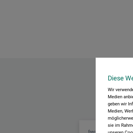
Diese W
Wir verwende
Medien anbie
geben wir In
Medien, Werb
möglicherwei
sie im Rahme
frechverlag
unseren Cook