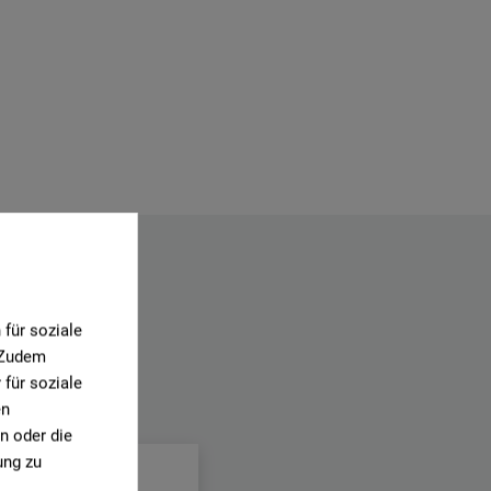
für soziale
. Zudem
für soziale
.
en
n oder die
ung zu