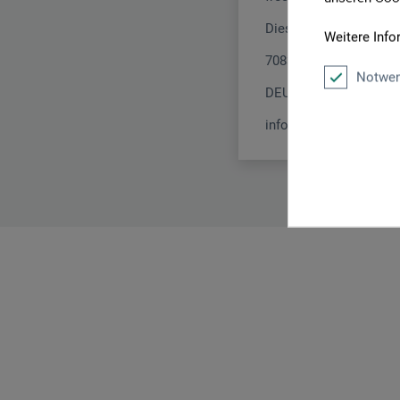
Dieselstr. 5
Weitere Info
70839 Gerlingen
Notwen
DEUTSCHLAND
info@topp-kreativ.de