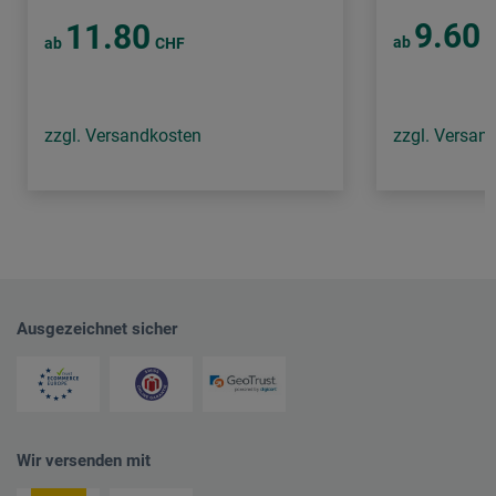
9.60
11.80
ab
C
ab
CHF
zzgl. Versandkosten
zzgl. Versan
Ausgezeichnet sicher
Wir versenden mit