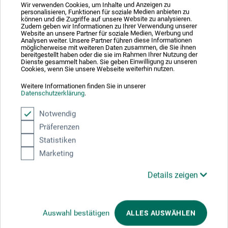
Sicherheitsdatenblatt
Wir verwenden Cookies, um Inhalte und Anzeigen zu
personalisieren, Funktionen für soziale Medien anbieten zu
CH-DE_Creartec_Fliesstalkum-
können und die Zugriffe auf unsere Website zu analysieren.
Formenpuder_CT60627_2019.pdf
Zudem geben wir Informationen zu Ihrer Verwendung unserer
Website an unsere Partner für soziale Medien, Werbung und
Analysen weiter. Unsere Partner führen diese Informationen
möglicherweise mit weiteren Daten zusammen, die Sie ihnen
bereitgestellt haben oder die sie im Rahmen Ihrer Nutzung der
Dienste gesammelt haben. Sie geben Einwilligung zu unseren
Cookies, wenn Sie unsere Webseite weiterhin nutzen.
Weitere Informationen finden Sie in unserer
Produktbewertungen (0)
Datenschutzerklärung
.
Notwendig
Schreiben Sie die erste Bewertung zu diesem Produkt
Präferenzen
Statistiken
Marketing
JETZT PRODUKT BEWERTEN
Details zeigen
Auswahl bestätigen
ALLES AUSWÄHLEN