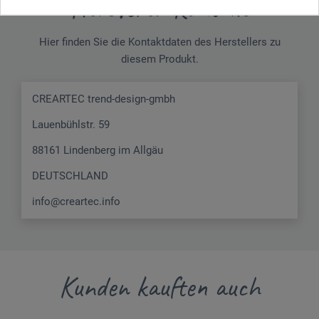
Hersteller-Kontakt
Hier finden Sie die Kontaktdaten des Herstellers zu
diesem Produkt.
CREARTEC trend-design-gmbh
Lauenbühlstr. 59
88161 Lindenberg im Allgäu
DEUTSCHLAND
info@creartec.info
Kunden kauften auch