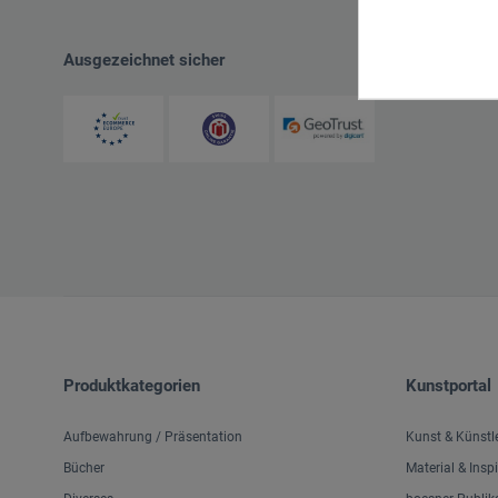
Ausgezeichnet sicher
Produktkategorien
Kunstportal
Aufbewahrung / Präsentation
Kunst & Künstl
Bücher
Material & Insp