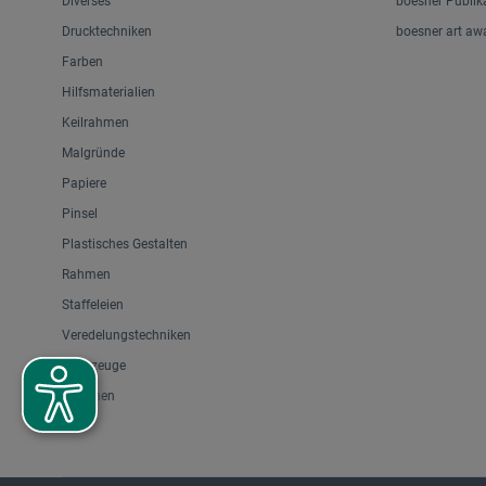
Diverses
boesner Publik
Drucktechniken
boesner art aw
Farben
Hilfsmaterialien
Keilrahmen
Malgründe
Papiere
Pinsel
Plastisches Gestalten
Rahmen
Staffeleien
Veredelungstechniken
Werkzeuge
Zeichnen