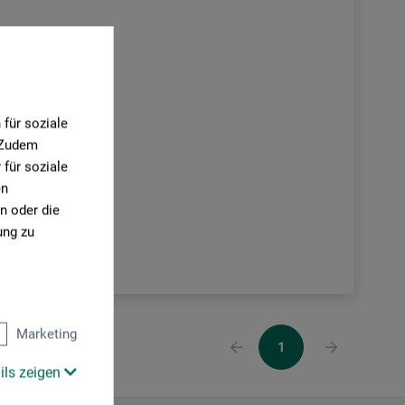
für soziale
. Zudem
für soziale
en
n oder die
ung zu
Marketing
1
ils zeigen