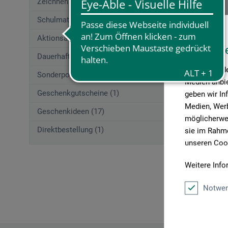
Zeichnen (662)
Schulmaterial (54)
Frederking 
Aktionsangebote (29)
Diese W
Dauerhaft Günstig
Künstler 
Wir verwende
Sonderposten
Medien anbie
37.9
Geschenkgutscheine (1)
geben wir In
Medien, Werb
Geschenkideen (17)
möglicherwei
Direktbestellung (1)
sie im Rahme
zzgl. Ve
unseren Cook
Weitere Info
Notwen
Artikel pro 