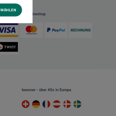
SWÄHLEN
hlungsarten im Onlineshop
boesner - über 40x in Europa