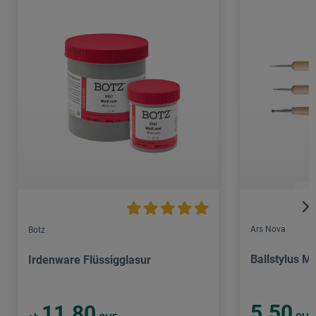
Ars Nova
Botz
Ballstylus M
Irdenware Flüssigglasur
5.50
11.80