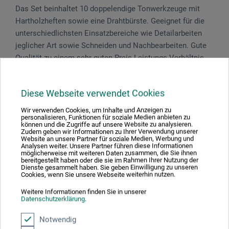
Das Set beinhaltet 10 doppelendige Tonwerk­zeuge mit
Hartholzheften sowie eine Drahtbürste. Geeignet für die
unterschiedlichsten Einsatzbereiche wie Detailarbeiten
jeglicher Art sowie Schneiden und ­Nach­bearbeiten. Gute
Qualität zu einem sehr guten Preis-Leistungs-Verhältnis.
Diese Webseite verwendet Cookies
Produktbewertungen (0)
Wir verwenden Cookies, um Inhalte und Anzeigen zu
personalisieren, Funktionen für soziale Medien anbieten zu
können und die Zugriffe auf unsere Website zu analysieren.
Zudem geben wir Informationen zu Ihrer Verwendung unserer
Website an unsere Partner für soziale Medien, Werbung und
Schreiben Sie die erste Bewertung zu diesem Produkt
Analysen weiter. Unsere Partner führen diese Informationen
möglicherweise mit weiteren Daten zusammen, die Sie ihnen
bereitgestellt haben oder die sie im Rahmen Ihrer Nutzung der
Dienste gesammelt haben. Sie geben Einwilligung zu unseren
JETZT PRODUKT BEWERTEN
Cookies, wenn Sie unsere Webseite weiterhin nutzen.
Weitere Informationen finden Sie in unserer
Datenschutzerklärung
.
Notwendig