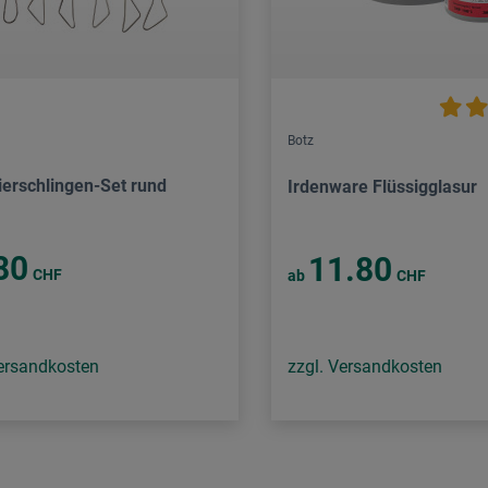
Botz
ierschlingen-Set rund
Irdenware Flüssigglasur
80
11.80
CHF
ab
CHF
Versandkosten
zzgl. Versandkosten