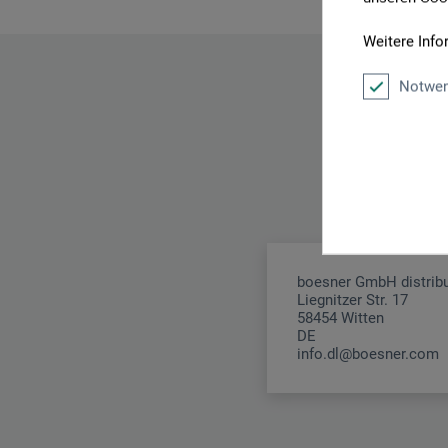
Weitere Info
Notwen
boesner GmbH distribu
Liegnitzer Str. 17
58454 Witten
DE
info.dl@boesner.com