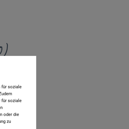
0)
für soziale
. Zudem
für soziale
en
n oder die
ung zu