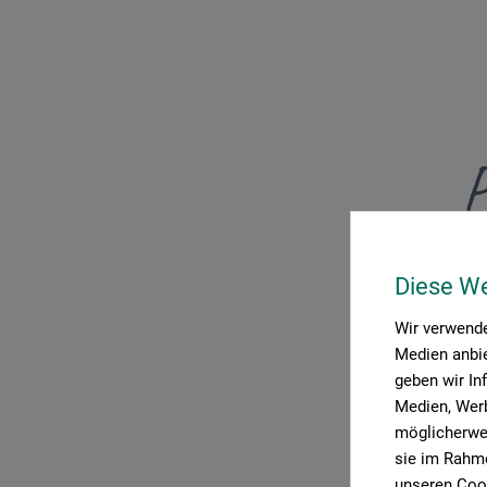
P
Diese W
Wir verwende
Medien anbie
geben wir In
Medien, Werb
möglicherwei
sie im Rahme
unseren Cook