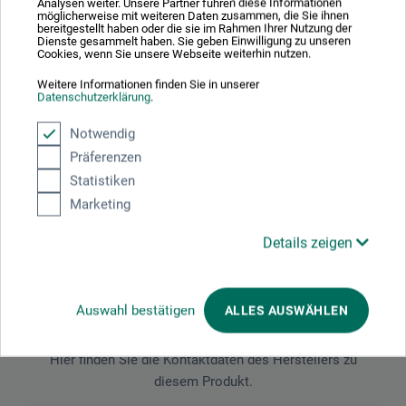
Analysen weiter. Unsere Partner führen diese Informationen
möglicherweise mit weiteren Daten zusammen, die Sie ihnen
bereitgestellt haben oder die sie im Rahmen Ihrer Nutzung der
Dienste gesammelt haben. Sie geben Einwilligung zu unseren
Cookies, wenn Sie unsere Webseite weiterhin nutzen.
Produktbewertungen (0)
Weitere Informationen finden Sie in unserer
Datenschutzerklärung
.
Schreiben Sie die erste Bewertung zu diesem Produkt
Notwendig
Präferenzen
JETZT PRODUKT BEWERTEN
Statistiken
Marketing
Details zeigen
Hersteller-Kontakt
Auswahl bestätigen
ALLES AUSWÄHLEN
Hier finden Sie die Kontaktdaten des Herstellers zu
diesem Produkt.