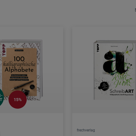
-
T
15%
frechverlag