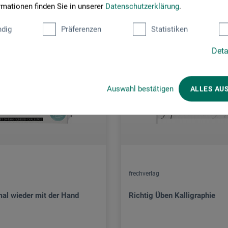
rmationen finden Sie in unserer
Datenschutzerklärung
.
dig
Präferenzen
Statistiken
Deta
Auswahl bestätigen
ALLES AU
frechverlag
mal wieder mit der Hand
Richtig Üben Kalligraphie