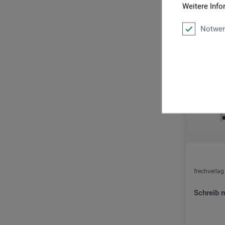
Weitere Info
Notwen
frechverlag
Schreib 