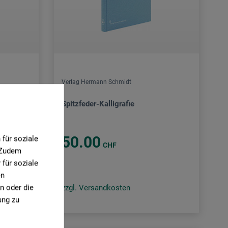
Verlag Hermann Schmidt
Spitzfeder-Kalligrafie
50.00
für soziale
CHF
. Zudem
für soziale
en
n oder die
zzgl. Versandkosten
ung zu