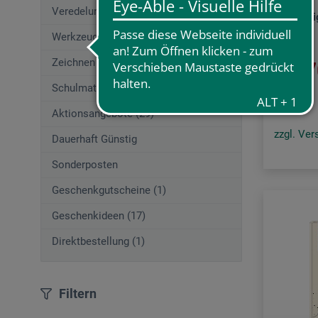
Veredelungstechniken (77)
100 kall
Werkzeuge (157)
Zeichnen (662)
21.7
Schulmaterial (54)
Aktionsangebote (29)
zzgl. Ve
Dauerhaft Günstig
Sonderposten
Geschenkgutscheine (1)
Geschenkideen (17)
Direktbestellung (1)
Filtern