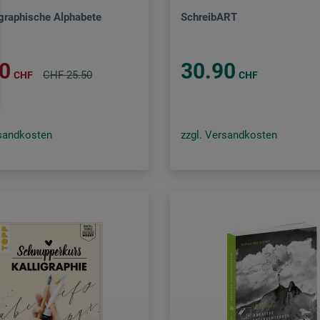
igraphische Alphabete
SchreibART
0
30.90
CHF 25.50
CHF
CHF
rsandkosten
zzgl. Versandkosten