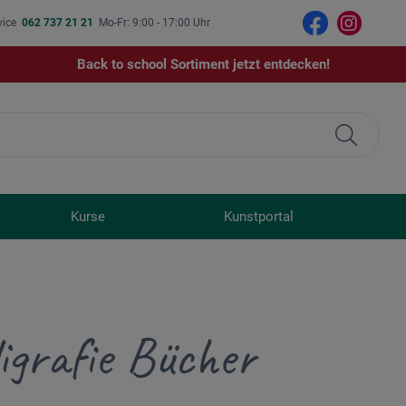
vice
062 737 21 21
Mo-Fr: 9:00 - 17:00 Uhr
Back to school Sortiment jetzt entdecken!
Kurse
Kunstportal
ligrafie Bücher