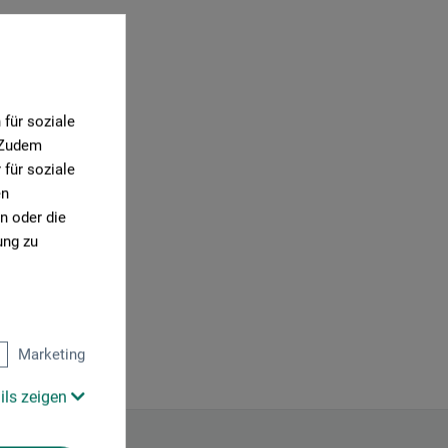
für soziale
. Zudem
für soziale
en
n oder die
ung zu
Marketing
ils zeigen