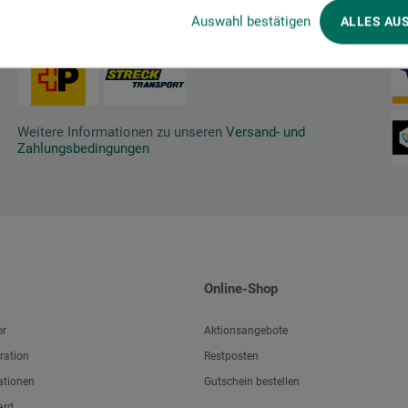
Auswahl bestätigen
ALLES AU
Wir versenden mit
Za
Weitere Informationen zu unseren
Versand- und
Zahlungsbedingungen
Online-Shop
er
Aktionsangebote
iration
Restposten
ationen
Gutschein bestellen
ard