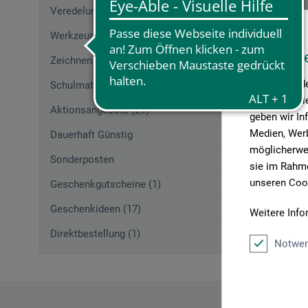
Veredelungstechniken (77)
Werkzeuge (157)
Diese W
Zeichnen (662)
Wir verwende
Schulmaterial (54)
Medien anbie
Aktionsangebote (29)
geben wir In
Medien, Werb
Dauerhaft Günstig
möglicherwei
Sonderposten
sie im Rahme
unseren Cook
Geschenkgutscheine (1)
Geschenkideen (17)
Weitere Info
Direktbestellung (1)
Notwen