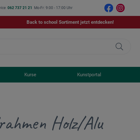
vice
062 737 21 21
Mo-Fr: 9:00 - 17:00 Uhr
Back to school Sortiment jetzt entdecken!
Kurse
Kunstportal
lrahmen Holz/Alu