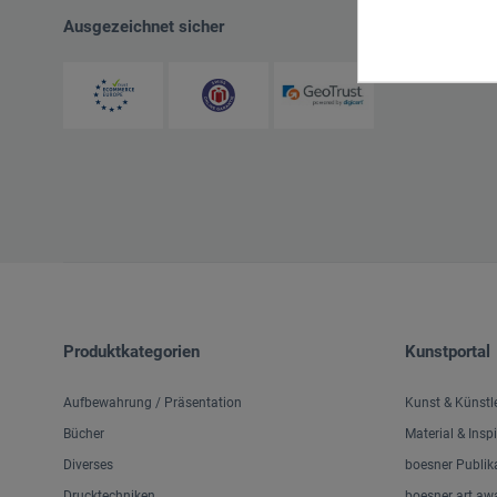
Ausgezeichnet sicher
Produktkategorien
Kunstportal
Aufbewahrung / Präsentation
Kunst & Künstl
Bücher
Material & Insp
Diverses
boesner Publik
Drucktechniken
boesner art aw