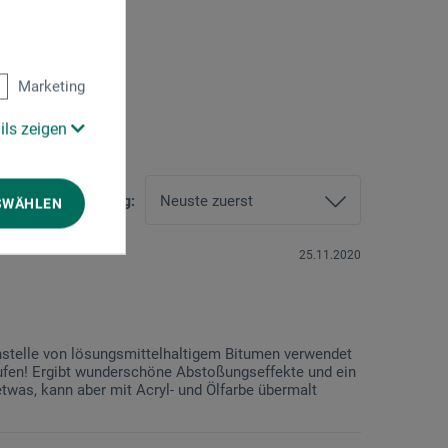
2)
Marketing
ils zeigen
Sortierung:
SWÄHLEN
25.11.2020
anstelle von lösungsmittelhaltigem Bitumen verwendet
fen! Ergibt wunderschöne Abstoßungseffekte und ein
was, kann aber mit Acryl- und Ölfarbe übermalt