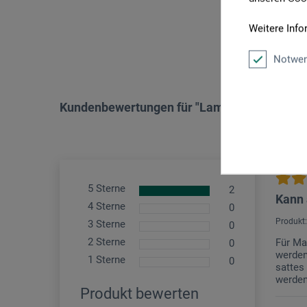
P
Weitere Info
Notwen
Kundenbewertungen für "Lamour Abdecklac
5 Sterne
2
Kann 
4 Sterne
0
Produkt
3 Sterne
0
2 Sterne
Für Ma
0
werden
1 Sterne
0
sattes
werden
Produkt bewerten