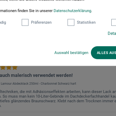
roduktbewertungen (
rmationen finden Sie in unserer
Datenschutzerklärung
.
dig
Präferenzen
Statistiken
Deta
k"
Auswahl bestätigen
ALLES AU
auch malerisch verwendet werden!
: Lamour Abdecklack 250ml - Charbonnel Schwarz hart
ltechniken, die mit Adhäsionseffekten arbeiten, kann dieser Lack 
. So muss man kein 10-Liter-Gebinde im Dachdeckerfachhandel kau
 tiefes glänzendes Braunschwarz. Klebt nach dem Trocknen immer et
.