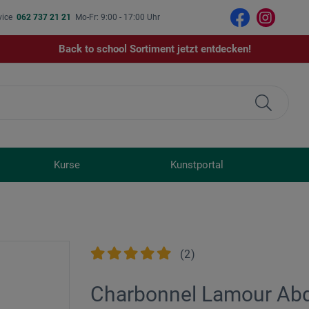
vice
062 737 21 21
Mo-Fr: 9:00 - 17:00 Uhr
Back to school Sortiment jetzt entdecken!
Kurse
Kunstportal
(
2
)
Charbonnel Lamour Ab