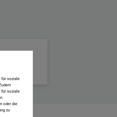
.
für soziale
. Zudem
für soziale
en
n oder die
ung zu