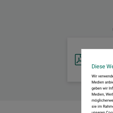
Sicherheitsdat
CH-DE_Charbonnel
Diese W
Wir verwende
Medien anbie
geben wir In
Medien, Werb
möglicherwei
sie im Rahme
unseren Cook