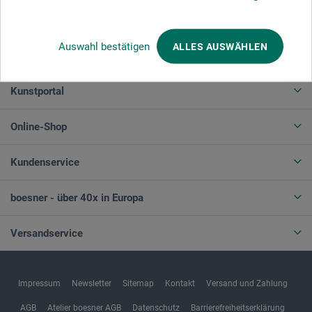
Auswahl bestätigen
ALLES AUSWÄHLEN
Produktkategorien
Kunstportal
Online-Shop
Kundenservice
boesner - über 40x in Europa
Versandservice
Impressum
Newsletter
Sitemap
Kontakt
Versand und Zahlung
AGB
Atelier boesner AGB
Datenschutz
Barrierefreiheitserklärung