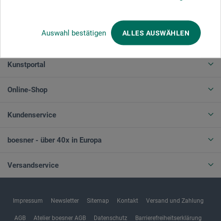
Auswahl bestätigen
ALLES AUSWÄHLEN
Produktkategorien
Kunstportal
Online-Shop
Kundenservice
boesner - über 40x in Europa
Versandservice
Impressum
Newsletter
Sitemap
Kontakt
Versand und Zahlung
AGB
Atelier boesner AGB
Datenschutz
Barrierefreiheitserklärung