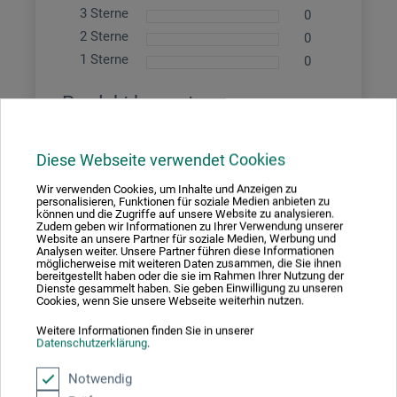
3 Sterne
0
2 Sterne
0
1 Sterne
0
Produkt bewerten
Sagen Sie Ihre Meinung zu diesem Produkt
Diese Webseite verwendet Cookies
Wir verwenden Cookies, um Inhalte und Anzeigen zu
JETZT PRODUKT BEWERTEN
personalisieren, Funktionen für soziale Medien anbieten zu
können und die Zugriffe auf unsere Website zu analysieren.
Zudem geben wir Informationen zu Ihrer Verwendung unserer
Website an unsere Partner für soziale Medien, Werbung und
Analysen weiter. Unsere Partner führen diese Informationen
möglicherweise mit weiteren Daten zusammen, die Sie ihnen
23.08.2025
bereitgestellt haben oder die sie im Rahmen Ihrer Nutzung der
Dienste gesammelt haben. Sie geben Einwilligung zu unseren
Leporello
Cookies, wenn Sie unsere Webseite weiterhin nutzen.
Produkt: Leporello 11,5x16,5cm - Fabriano Schwarz 260g/m²
Weitere Informationen finden Sie in unserer
Datenschutzerklärung
.
verifizierter Kauf
Notwendig
Die Leporello-Büchlein begleiten mich schon etwa 20 Jahre.