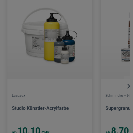
Lascaux
Schmincke – Hor
Studio Künstler-Acrylfarbe
Supergranuli
10.10
8.70
ab
CHF
ab
C