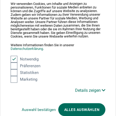
Dient der zusätzlichen Gehrungsverstärkung. Set mit 2
Wir verwenden Cookies, um Inhalte und Anzeigen zu
personalisieren, Funktionen für soziale Medien anbieten zu
Aufhängern, 8 Schrauben und 2 Distanzhalter.
können und die Zugriffe auf unsere Website zu analysieren.
Zudem geben wir Informationen zu Ihrer Verwendung unserer
Website an unsere Partner für soziale Medien, Werbung und
Analysen weiter. Unsere Partner führen diese Informationen
möglicherweise mit weiteren Daten zusammen, die Sie ihnen
bereitgestellt haben oder die sie im Rahmen Ihrer Nutzung der
Dienste gesammelt haben. Sie geben Einwilligung zu unseren
Produktbewertungen (0)
Cookies, wenn Sie unsere Webseite weiterhin nutzen.
Weitere Informationen finden Sie in unserer
Datenschutzerklärung
.
Schreiben Sie die erste Bewertung zu diesem Produkt
Notwendig
Präferenzen
JETZT PRODUKT BEWERTEN
Statistiken
Marketing
Details zeigen
Kunden kauften auch
Auswahl bestätigen
ALLES AUSWÄHLEN