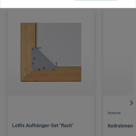
boesner
Lotfix Aufhänger-Set "flach"
Keilrahmen C