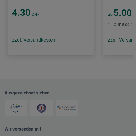
4.30
5.00
CHF
ab
C
1 = CHF 5.00 / (n
zzgl. Versandkosten
zzgl. Versan
Ausgezeichnet sicher
Wir versenden mit