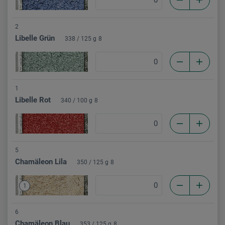
2
Libelle Grün
338 / 125 g
8
1
Libelle Rot
340 / 100 g
8
5
Chamäleon Lila
350 / 125 g
8
1
6
Chamäleon Blau
353 / 125 g
8