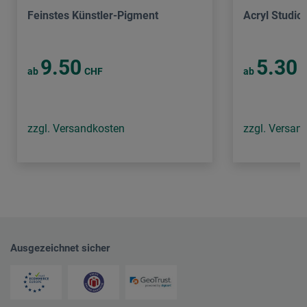
Feinstes Künstler-Pigment
Acryl Studio
9.50
5.30
ab
CHF
ab
C
zzgl. Versandkosten
zzgl. Versan
Ausgezeichnet sicher