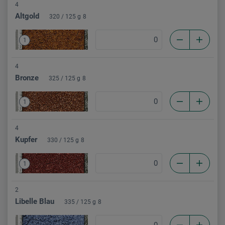
4
Altgold
320 / 125 g
8
1
4
Bronze
325 / 125 g
8
1
4
Kupfer
330 / 125 g
8
1
2
Libelle Blau
335 / 125 g
8