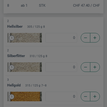
8
ab
1
STK
CHF 47.40 / CHF 43.8
2
Hellsilber
305 / 125 g
8
1
2
Silberflitter
310 / 125 g
8
1
3
Hellgold
315 / 125 g
7–8
1