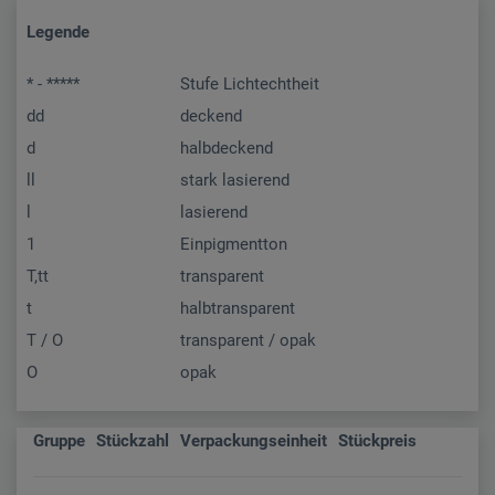
Legende
* - *****
Stufe Lichtechtheit
dd
deckend
d
halbdeckend
ll
stark lasierend
l
lasierend
1
Einpigmentton
T,tt
transparent
t
halbtransparent
T / O
transparent / opak
O
opak
Gruppe
Stückzahl
Verpackungseinheit
Stückpreis