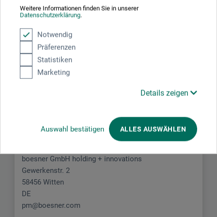
Weitere Informationen finden Sie in unserer
Datenschutzerklärung
.
JETZT PRODUKT BEWERTEN
Notwendig
Präferenzen
Statistiken
Marketing
Hersteller-Kontakt
Details zeigen
Hier finden Sie die Kontaktdaten des Herstellers zu
Auswahl bestätigen
ALLES AUSWÄHLEN
diesem Produkt.
boesner GmbH holding + innovations
Gewerkenstr. 2
58456 Witten
DE
pm@boesner.com