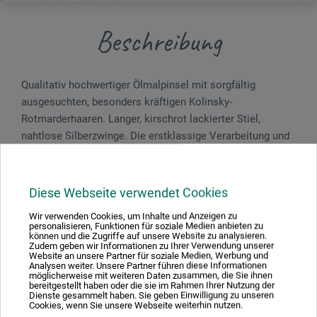
Beschreibung
Qualitativ hochwertiger Ölmalpinsel mit sorgfältig
ausgesuchten, besonders kräftigen Kolinsky-
Rotmarderhaaren. Langer, kirschrot lackierter Stiel,
nahtlose Silberzwinge. Die erstklassige Verarbeitung und
die ausgezeichnete Qualität der edlen Haare
prädestinieren diesen Pinsel für die Ölmalerei. Made in
Germany.
Diese Webseite verwendet Cookies
Wir verwenden Cookies, um Inhalte und Anzeigen zu
personalisieren, Funktionen für soziale Medien anbieten zu
können und die Zugriffe auf unsere Website zu analysieren.
Zudem geben wir Informationen zu Ihrer Verwendung unserer
Produktbewertungen (0)
Website an unsere Partner für soziale Medien, Werbung und
Analysen weiter. Unsere Partner führen diese Informationen
möglicherweise mit weiteren Daten zusammen, die Sie ihnen
bereitgestellt haben oder die sie im Rahmen Ihrer Nutzung der
Dienste gesammelt haben. Sie geben Einwilligung zu unseren
Cookies, wenn Sie unsere Webseite weiterhin nutzen.
Schreiben Sie die erste Bewertung zu diesem Produkt