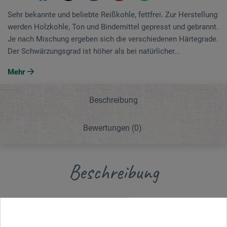
Sehr bekannte und beliebte Reißkohle, fettfrei. Zur Herstellung
werden Holzkohle, Ton und Bindemittel gepresst und gebrannt.
Je nach Mischung ergeben sich die verschiedenen Härtegrade.
Der Schwärzungsgrad ist höher als bei natürlicher...
Mehr
Beschreibung
Bewertungen
(0)
Beschreibung
Sehr bekannte und beliebte Reißkohle, fettfrei. Zur
Herstellung werden Holzkohle, Ton und Bindemittel