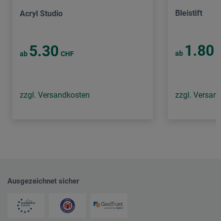
Bleistift
Acryl Studio
1.80
5.30
ab
C
ab
CHF
zzgl. Versandkosten
zzgl. Versan
Ausgezeichnet sicher