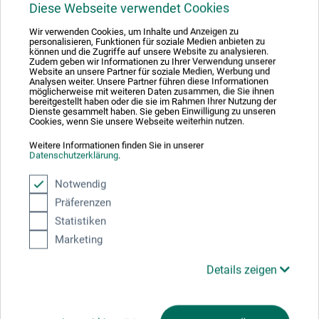
gepresst und gebrannt. Je nach Mischung ergeben sich
Diese Webseite verwendet Cookies
die verschiedenen Härtegrade. Der Schwärzungsgrad ist
Wir verwenden Cookies, um Inhalte und Anzeigen zu
höher als bei natürlicher Zeichenkohle. Besonders zur
personalisieren, Funktionen für soziale Medien anbieten zu
Vertiefung von Schatten und Abgrenzungen geeignet.
können und die Zugriffe auf unsere Website zu analysieren.
Zudem geben wir Informationen zu Ihrer Verwendung unserer
Made in Germany.
Website an unsere Partner für soziale Medien, Werbung und
Analysen weiter. Unsere Partner führen diese Informationen
möglicherweise mit weiteren Daten zusammen, die Sie ihnen
bereitgestellt haben oder die sie im Rahmen Ihrer Nutzung der
Dienste gesammelt haben. Sie geben Einwilligung zu unseren
Cookies, wenn Sie unsere Webseite weiterhin nutzen.
Produktbewertungen (0)
Weitere Informationen finden Sie in unserer
Datenschutzerklärung
.
Notwendig
Schreiben Sie die erste Bewertung zu diesem Produkt
Präferenzen
Statistiken
JETZT PRODUKT BEWERTEN
Marketing
Details zeigen