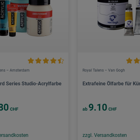
lens – Amsterdam
Royal Talens – Van Gogh
rd Series Studio-Acrylfarbe
Extrafeine Ölfarbe für Kü
80
9.10
CHF
ab
CHF
Versandkosten
zzgl. Versandkosten