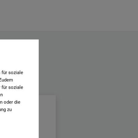
für soziale
. Zudem
.
für soziale
en
n oder die
ung zu