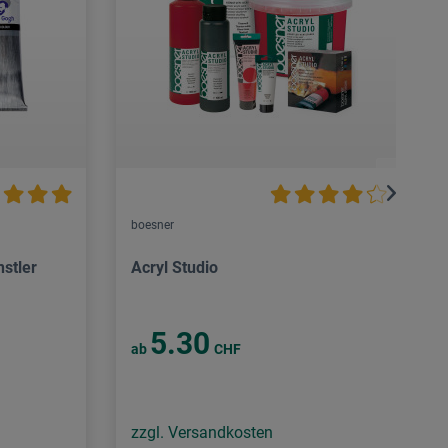
boesner
nstler
Acryl Studio
5.30
ab
CHF
zzgl. Versandkosten