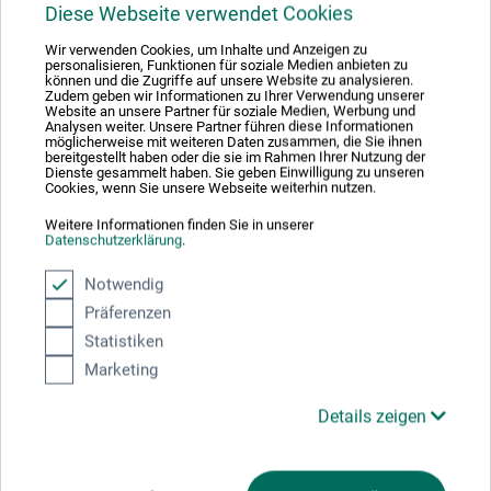
Diese Webseite verwendet Cookies
Produkt bewerten
Wir verwenden Cookies, um Inhalte und Anzeigen zu
personalisieren, Funktionen für soziale Medien anbieten zu
können und die Zugriffe auf unsere Website zu analysieren.
Sagen Sie Ihre Meinung zu diesem Produkt
Zudem geben wir Informationen zu Ihrer Verwendung unserer
Website an unsere Partner für soziale Medien, Werbung und
Analysen weiter. Unsere Partner führen diese Informationen
möglicherweise mit weiteren Daten zusammen, die Sie ihnen
bereitgestellt haben oder die sie im Rahmen Ihrer Nutzung der
JETZT PRODUKT BEWERTEN
Dienste gesammelt haben. Sie geben Einwilligung zu unseren
Cookies, wenn Sie unsere Webseite weiterhin nutzen.
Weitere Informationen finden Sie in unserer
Datenschutzerklärung
.
22.04.2020
guter Preis - gute Qualität
Notwendig
Präferenzen
Produkt: guardi artis. Ölmalbl. 30x40cm - Weiß 50 Blatt 240g/m²
Statistiken
verifizierter Kauf
Marketing
ich bin mit dem Produkt sehr zufrieden. Er entspricht voll
meinen Erwartungen.
Details zeigen