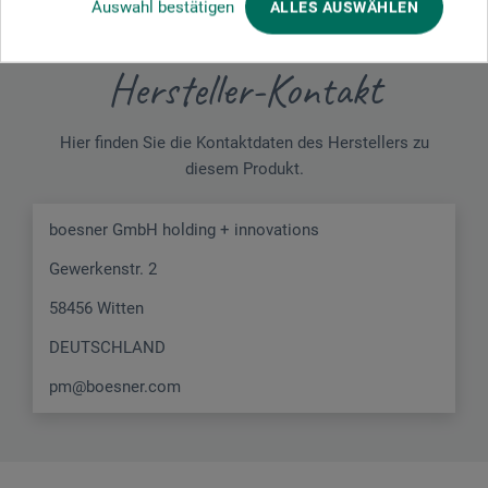
Auswahl bestätigen
ALLES AUSWÄHLEN
Hersteller-Kontakt
Hier finden Sie die Kontaktdaten des Herstellers zu
diesem Produkt.
boesner GmbH holding + innovations
Gewerkenstr. 2
58456 Witten
DEUTSCHLAND
pm@boesner.com