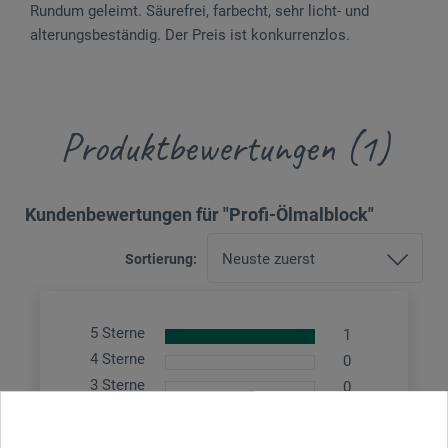
Rundum geleimt. Säurefrei, farbecht, sehr licht- und
alterungsbeständig. Der Preis ist konkurrenzlos.
Produktbewertungen (1)
Kundenbewertungen für "Profi-Ölmalblock"
Sortierung:
5 Sterne
1
4 Sterne
0
3 Sterne
0
2 Sterne
0
1 Sterne
0