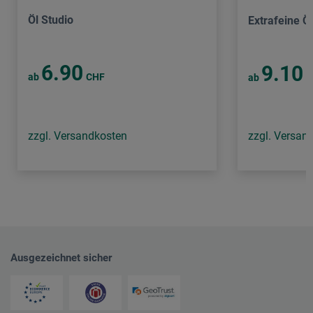
Öl Studio
Extrafeine Öl
6.90
9.10
ab
CHF
ab
C
zzgl. Versandkosten
zzgl. Versan
Ausgezeichnet sicher