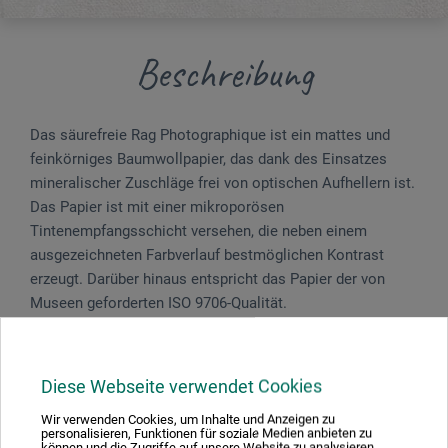
Beschreibung
Das säurefreie Rag Photographique ist ein mattes und
feinkörniges Baumwollpapier, das dank des Einsatzes
mineralischer Zuschläge frei von optischen Aufhellern ist.
Das Papier ist mit einer mikroporösen
Tintenempfangsschicht versehen, die neben einem
ausgezeichneten Farbverlauf bestmöglichen Kontrast
erzeugt. Darüber hinaus entspricht das Papier der von
Museen geforderten ISO 9706-Qualität.
In der Ausführung mit doppelseitiger Beschichtung eignet
sich Rag Photographique besonders für die Erstellung von
Diese Webseite verwendet Cookies
außergewöhnlichen Kunstmappen und Fotoalben.
Wir verwenden Cookies, um Inhalte und Anzeigen zu
personalisieren, Funktionen für soziale Medien anbieten zu
können und die Zugriffe auf unsere Website zu analysieren.