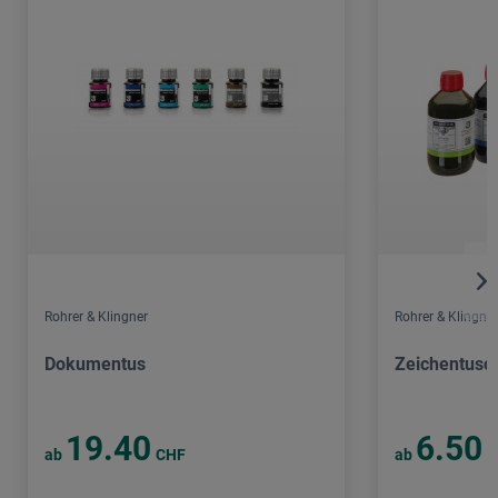
Rohrer & Klingner
Rohrer & Klingner
Dokumentus
Zeichentusc
19.40
6.50
ab
CHF
ab
C