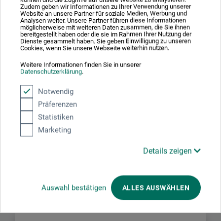
Zudem geben wir Informationen zu Ihrer Verwendung unserer
Website an unsere Partner für soziale Medien, Werbung und
Analysen weiter. Unsere Partner führen diese Informationen
Produktbewertungen (0)
möglicherweise mit weiteren Daten zusammen, die Sie ihnen
bereitgestellt haben oder die sie im Rahmen Ihrer Nutzung der
Dienste gesammelt haben. Sie geben Einwilligung zu unseren
Cookies, wenn Sie unsere Webseite weiterhin nutzen.
Schreiben Sie die erste Bewertung zu diesem Produkt
Weitere Informationen finden Sie in unserer
Datenschutzerklärung
.
JETZT PRODUKT BEWERTEN
Notwendig
Präferenzen
Statistiken
Marketing
Details zeigen
Hersteller-Kontakt
Hier finden Sie die Kontaktdaten des Herstellers zu
Auswahl bestätigen
ALLES AUSWÄHLEN
diesem Produkt.