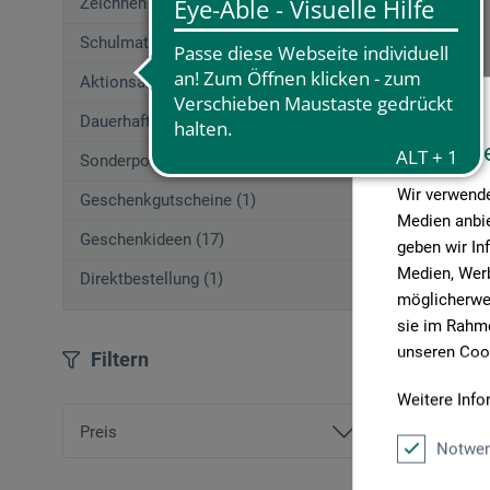
Zeichnen (662)
Schulmaterial (54)
Regina
Aktionsangebote (29)
Dauerhaft Günstig
Modellie
Diese W
Sonderposten
Wir verwende
33.0
Geschenkgutscheine (1)
Medien anbie
Geschenkideen (17)
geben wir In
Medien, Werb
Direktbestellung (1)
möglicherwei
zzgl. Ve
sie im Rahme
unseren Cook
Filtern
Weitere Info
Artikel pro 
Preis
Notwen