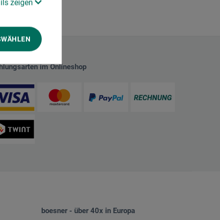
ils zeigen
SWÄHLEN
hlungsarten im Onlineshop
boesner - über 40x in Europa