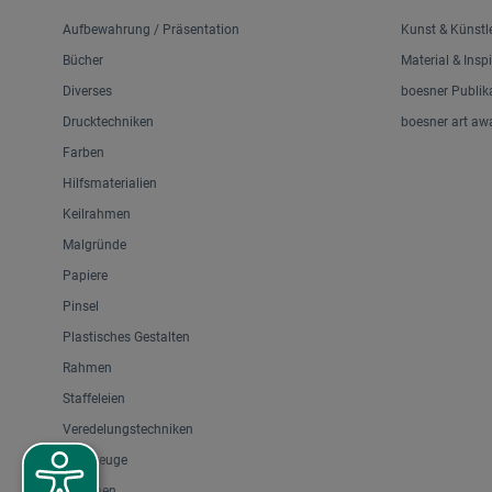
Aufbewahrung / Präsentation
Kunst & Künstl
Bücher
Material & Insp
Diverses
boesner Publik
Drucktechniken
boesner art aw
Farben
Hilfsmaterialien
Keilrahmen
Malgründe
Papiere
Pinsel
Plastisches Gestalten
Rahmen
Staffeleien
Veredelungstechniken
Werkzeuge
Zeichnen