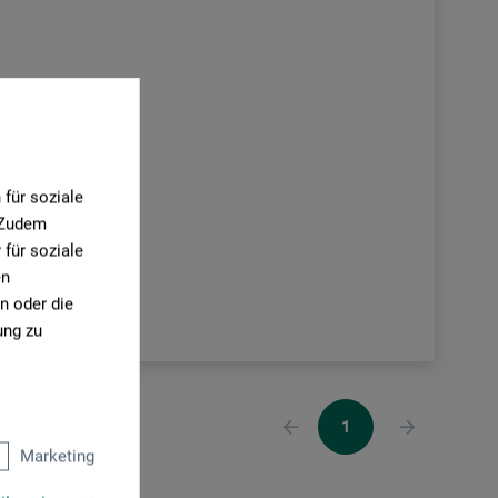
wachs
für soziale
00
CHF
. Zudem
für soziale
en
n oder die
 Versandkosten
ung zu
1
Marketing