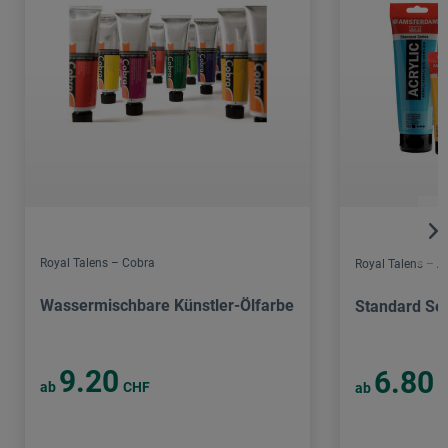
Royal Talens – Cobra
Royal Talens – 
Wassermischbare Künstler-Ölfarbe
Standard Ser
9.20
6.80
ab
CHF
ab
C