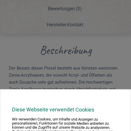
Bewertungen
(0)
Hersteller-Kontakt
Beschreibung
Der Besatz dieser Pinsel besteht aus feinsten weinroten
Zenia-Acrylhaaren, die sowohl Acryl- und Ölfarben als
auch Gouache sehr gut aufnehmen. Die hochwertigen
Zenia-Acrylhaare bestechen durch Abriebfestigkeit und
Formbeständigkeit. Die Pinsel mit nahtloser Silber­zwinge
und langem, mattschwarz lackiertem Stiel sind sehr
Diese Webseite verwendet Cookies
langlebig. Beste handgefertigte Qualität. Made in
Germany.
Wir verwenden Cookies, um Inhalte und Anzeigen zu
personalisieren, Funktionen für soziale Medien anbieten zu
können und die Zugriffe auf unsere Website zu analysieren.
Das Set beinhaltet Flachpinsel in folgenden Größen: 12, 20