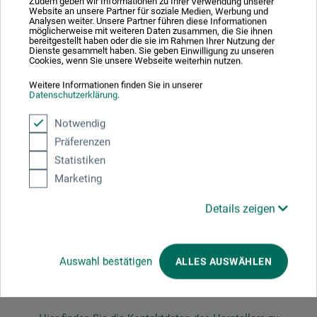
Zudem geben wir Informationen zu Ihrer Verwendung unserer
Website an unsere Partner für soziale Medien, Werbung und
und 24.
Analysen weiter. Unsere Partner führen diese Informationen
möglicherweise mit weiteren Daten zusammen, die Sie ihnen
bereitgestellt haben oder die sie im Rahmen Ihrer Nutzung der
Dienste gesammelt haben. Sie geben Einwilligung zu unseren
Cookies, wenn Sie unsere Webseite weiterhin nutzen.
Produktbewertungen (0)
Weitere Informationen finden Sie in unserer
Datenschutzerklärung
.
Notwendig
Schreiben Sie die erste Bewertung zu diesem Produkt
Präferenzen
Statistiken
JETZT PRODUKT BEWERTEN
Marketing
Details zeigen
Auswahl bestätigen
ALLES AUSWÄHLEN
Hersteller-Kontakt