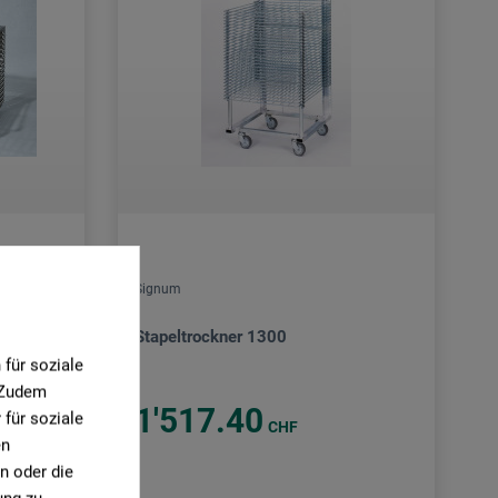
Signum
Stapeltrockner 1300
für soziale
. Zudem
1'517.40
für soziale
CHF
en
n oder die