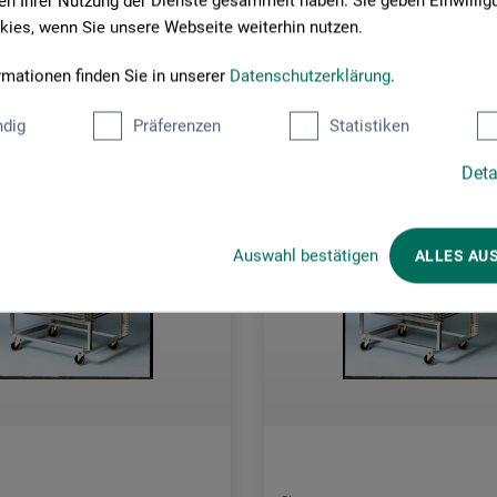
n Ihrer Nutzung der Dienste gesammelt haben. Sie geben Einwillig
rsandkosten
zzgl. Versandkosten
ies, wenn Sie unsere Webseite weiterhin nutzen.
rmationen finden Sie in unserer
Datenschutzerklärung
.
dig
Präferenzen
Statistiken
Deta
Auswahl bestätigen
ALLES AU