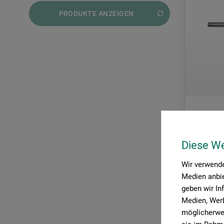
von
CHF 18.90
bis
CHF 3700.00
PRODUKTE ANZEIGEN
Signum
Diese W
Radierna
Wir verwende
Medien anbie
18.9
geben wir In
Medien, Werb
möglicherwei