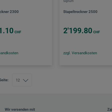
Signum
ockner 2300
Stapeltrockner 2500
1.10
2'199.80
CHF
CHF
rsandkosten
zzgl. Versandkosten
Seite:
Wir versenden mit
Za