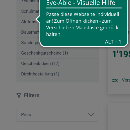
Zeichnen (662)
Schulmaterial (54)
Signum
Aktionsangebote (29)
Dauerhaft Günstig
Tisch fü
Sonderposten
1'19
Geschenkgutscheine (1)
Geschenkideen (17)
Direktbestellung (1)
zzgl. Ve
Filtern
Preis