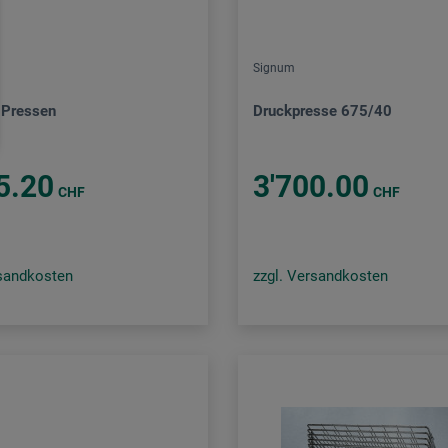
Signum
r Pressen
Druckpresse 675/40
5.20
3'700.00
CHF
CHF
rsandkosten
zzgl. Versandkosten