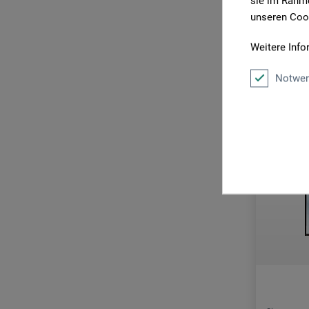
sie im Rahme
zzgl. Ve
unseren Cook
Weitere Info
Notwen