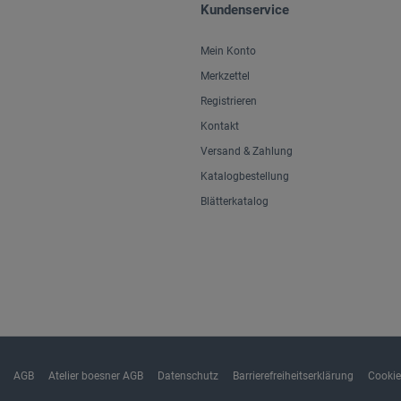
Kundenservice
Mein Konto
Merkzettel
Registrieren
Kontakt
Versand & Zahlung
Katalogbestellung
Blätterkatalog
AGB
Atelier boesner AGB
Datenschutz
Barrierefreiheitserklärung
Cookie