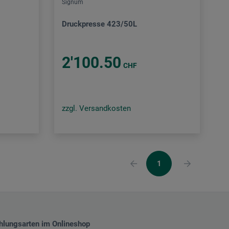
Signum
Druckpresse 423/50L
2'100.50
CHF
zzgl. Versandkosten
1
hlungsarten im Onlineshop