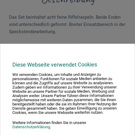
Das Set beinhaltet acht feine Riffelraspeln. Beide Enden
sind unterschiedlich geformt. Breiter Einsatzbereich in der
Specksteinbearbeitung.
Produktbewertungen (0)
Diese Webseite verwendet Cookies
Wir verwenden Cookies, um Inhalte und Anzeigen zu
personalisieren, Funktionen für soziale Medien anbieten zu
Schreiben Sie die erste Bewertung zu diesem Produkt
können und die Zugriffe auf unsere Website zu analysieren.
Zudem geben wir Informationen zu Ihrer Verwendung unserer
Website an unsere Partner für soziale Medien, Werbung und
Analysen weiter. Unsere Partner führen diese Informationen
möglicherweise mit weiteren Daten zusammen, die Sie ihnen
JETZT PRODUKT BEWERTEN
bereitgestellt haben oder die sie im Rahmen Ihrer Nutzung der
Dienste gesammelt haben. Sie geben Einwilligung zu unseren
Cookies, wenn Sie unsere Webseite weiterhin nutzen.
Weitere Informationen finden Sie in unserer
Datenschutzerklärung
.