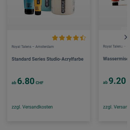
Royal Talens – C
Royal Talens – Amsterdam
Wassermisch
Standard Series Studio-Acrylfarbe
9.20
6.80
ab
C
ab
CHF
zzgl. Versandkosten
zzgl. Versan