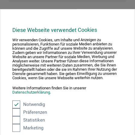
Downloads
Diese Webseite verwendet Cookies
Wir verwenden Cookies, um Inhalte und Anzeigen zu
Hier finden Sie wichtige Dokumente und Dateien zu
personalisieren, Funktionen für soziale Medien anbieten zu
können und die Zugriffe auf unsere Website zu analysieren.
diesem Produkt.
Zudem geben wir Informationen zu Ihrer Verwendung unserer
Website an unsere Partner für soziale Medien, Werbung und
Analysen weiter. Unsere Partner führen diese Informationen
möglicherweise mit weiteren Daten zusammen, die Sie ihnen
bereitgestellt haben oder die sie im Rahmen Ihrer Nutzung der
Dienste gesammelt haben. Sie geben Einwilligung zu unseren
Sicherheitsdatenblatt
Cookies, wenn Sie unsere Webseite weiterhin nutzen.
CH-DE_Creartec_Stoff-Steif_CT77868_2022.pdf
Weitere Informationen finden Sie in unserer
Datenschutzerklärung
.
Notwendig
Präferenzen
Statistiken
Produktbewertungen (0)
Marketing