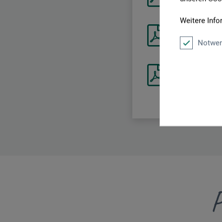
CH-DE_Schmincke
Weitere Info
Sicherheitsdat
CH-DE_Schmincke_
Notwen
Sicherheitsdat
CH-DE_Schmincke_
P