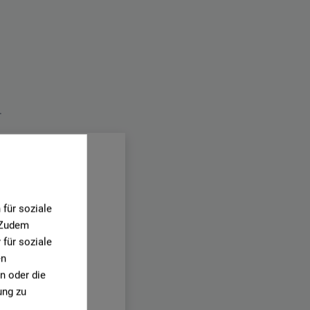
.
für soziale
. Zudem
für soziale
en
n oder die
ung zu