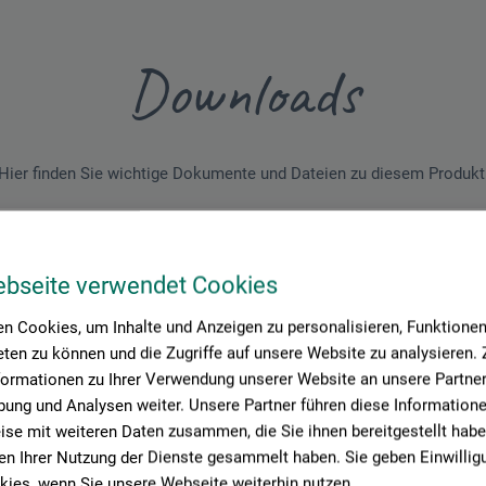
Downloads
Hier finden Sie wichtige Dokumente und Dateien zu diesem Produkt
ebseite verwendet Cookies
enblatt
Horadam-Aquarell_supergran-Aue_Set.pdf
n Cookies, um Inhalte und Anzeigen zu personalisieren, Funktionen 
ten zu können und die Zugriffe auf unsere Website zu analysieren
enblatt
formationen zu Ihrer Verwendung unserer Website an unsere Partner 
Horadam-Aquarell_supergran-Vulkan_Set.pdf
ung und Analysen weiter. Unsere Partner führen diese Information
se mit weiteren Daten zusammen, die Sie ihnen bereitgestellt habe
n Ihrer Nutzung der Dienste gesammelt haben. Sie geben Einwillig
enblatt
ies, wenn Sie unsere Webseite weiterhin nutzen.