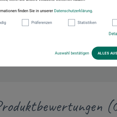
_Horadam-Aquarell_HN12x-HN11x-HT5x-HT15x_2022.pdf
rmationen finden Sie in unserer
Datenschutzerklärung
.
enblatt
Horadam-Aquarell_supergran-Tiefsee_Set.pdf
dig
Präferenzen
Statistiken
Deta
enblatt
Horadam-Aquarell_supergran-Galaxie_Set.pdf
Auswahl bestätigen
ALLES AU
roduktbewertungen (