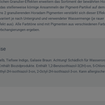
ichen Granulier-Effekten erweitern das Sortiment der bewährten Ho
 das stellenweise körnige Ansammeln der Pigment-Partikel auf dem 
 2 granulierenden Horadam Pigmenten verstärkt sich dieser Effekt
variiert je nach Untergrund und verwendeter Wassermenge (je rauer e
effekt aus). Alle Farbtöne sind mit Pigmenten aus verschiedenen Farb
arbchangierungen ergeben.
ise
elb, Tiefsee Indigo, Galaxie Braun: Achtung! Schädlich für Wassero
Enthält Biozidprodukte. Enthält 1,2-Benzisothiazol-3(2H)-on, 5-Chlor
ethyl-2H-isothiazol-3-on, 2-Octyl-2H-isothiazol-3-on. Kann allergisch